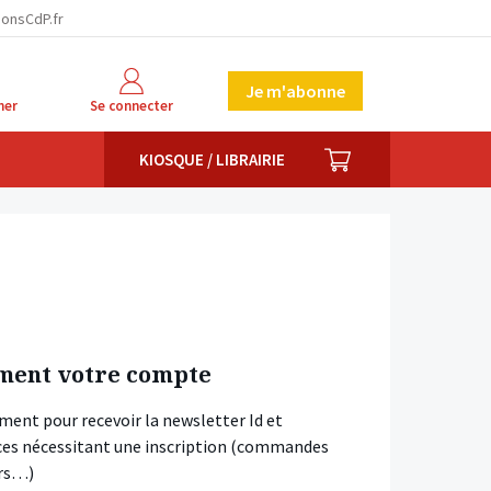
ionsCdP.fr
Je m'abonne
her
Se connecter
PANIER
KIOSQUE / LIBRAIRIE
ment votre compte
ment pour recevoir la newsletter Id et
vices nécessitant une inscription (commandes
ars…)