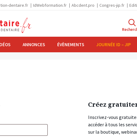
tion-dentaire.fr
IdWebformation.fr
Abcdent.pro
Congres-jip.fr
Edit
Recherc
IDÉOS
ANNONCES
ÉVÈNEMENTS
JOURNÉE ID – JIP
s
Créez gratuite
Inscrivez-vous gratuite
accéder à tous les ser
sur la boutique, webin