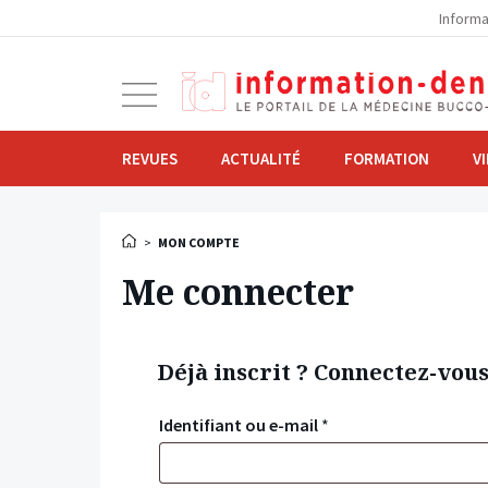
la
Informa
navigation
Ouvrir
la
navigation
REVUES
ACTUALITÉ
FORMATION
V
>
MON COMPTE
Me connecter
Déjà inscrit ? Connectez-vou
Identifiant ou e-mail
*