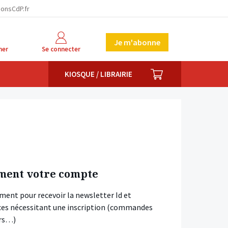
ionsCdP.fr
Je m'abonne
her
Se connecter
PANIER
KIOSQUE / LIBRAIRIE
ment votre compte
ment pour recevoir la newsletter Id et
vices nécessitant une inscription (commandes
ars…)