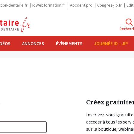
tion-dentaire.fr
IdWebformation.fr
Abcdent.pro
Congres-jip.fr
Edit
Recherc
IDÉOS
ANNONCES
ÉVÈNEMENTS
JOURNÉE ID – JIP
s
Créez gratuite
Inscrivez-vous gratuite
accéder à tous les ser
sur la boutique, webin