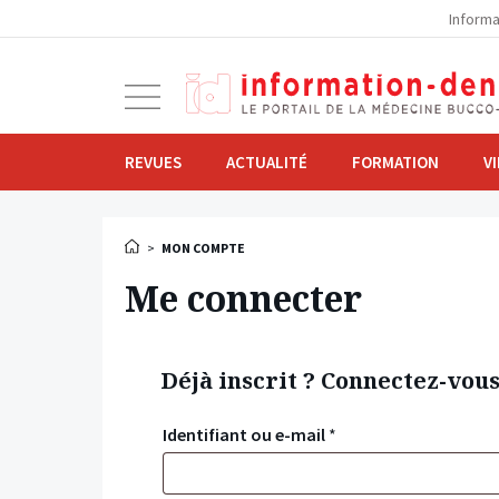
la
Informa
navigation
Ouvrir
la
navigation
REVUES
ACTUALITÉ
FORMATION
V
>
MON COMPTE
Me connecter
Déjà inscrit ? Connectez-vou
Identifiant ou e-mail
*