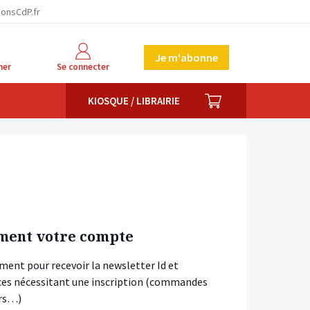
ionsCdP.fr
Je m'abonne
her
Se connecter
PANIER
KIOSQUE / LIBRAIRIE
ment votre compte
ment pour recevoir la newsletter Id et
vices nécessitant une inscription (commandes
ars…)