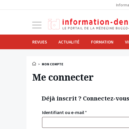
la
Informa
navigation
Ouvrir
la
navigation
REVUES
ACTUALITÉ
FORMATION
V
>
MON COMPTE
Me connecter
Déjà inscrit ? Connectez-vou
Identifiant ou e-mail
*