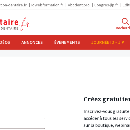
tion-dentaire.fr
IdWebformation.fr
Abcdent.pro
Congres-jip.fr
Edit
Recherc
IDÉOS
ANNONCES
ÉVÈNEMENTS
JOURNÉE ID – JIP
s
Créez gratuite
Inscrivez-vous gratuite
accéder à tous les ser
sur la boutique, webin