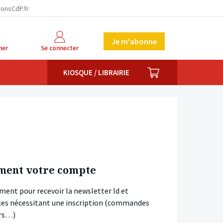
ionsCdP.fr
Je m'abonne
her
Se connecter
PANIER
KIOSQUE / LIBRAIRIE
ment votre compte
ment pour recevoir la newsletter Id et
vices nécessitant une inscription (commandes
ars…)