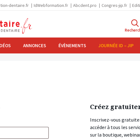
tion-dentaire.fr
IdWebformation.fr
Abcdent.pro
Congres-jip.fr
Edit
Recherc
IDÉOS
ANNONCES
ÉVÈNEMENTS
JOURNÉE ID – JIP
s
Créez gratuite
Inscrivez-vous gratuite
accéder à tous les ser
sur la boutique, webin