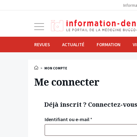
la
Informa
navigation
Ouvrir
la
navigation
REVUES
ACTUALITÉ
FORMATION
V
>
MON COMPTE
Me connecter
Déjà inscrit ? Connectez-vou
Identifiant ou e-mail
*