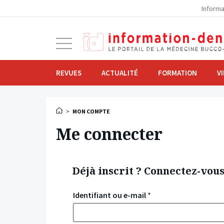
la
Informa
navigation
Ouvrir
la
navigation
REVUES
ACTUALITÉ
FORMATION
V
>
MON COMPTE
Me connecter
Déjà inscrit ? Connectez-vou
Identifiant ou e-mail
*