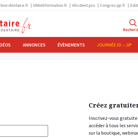
tion-dentaire.fr
IdWebformation.fr
Abcdent.pro
Congres-jip.fr
Edit
Recherc
IDÉOS
ANNONCES
ÉVÈNEMENTS
JOURNÉE ID – JIP
s
Créez gratuite
Inscrivez-vous gratuite
accéder à tous les ser
sur la boutique, webin