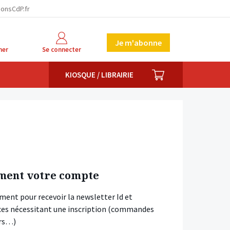
ionsCdP.fr
Je m'abonne
her
Se connecter
PANIER
KIOSQUE / LIBRAIRIE
ment votre compte
ment pour recevoir la newsletter Id et
vices nécessitant une inscription (commandes
ars…)