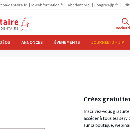
tion-dentaire.fr
IdWebformation.fr
Abcdent.pro
Congres-jip.fr
Edit
Recherc
IDÉOS
ANNONCES
ÉVÈNEMENTS
JOURNÉE ID – JIP
s
Créez gratuite
Inscrivez-vous gratuite
accéder à tous les ser
sur la boutique, webin