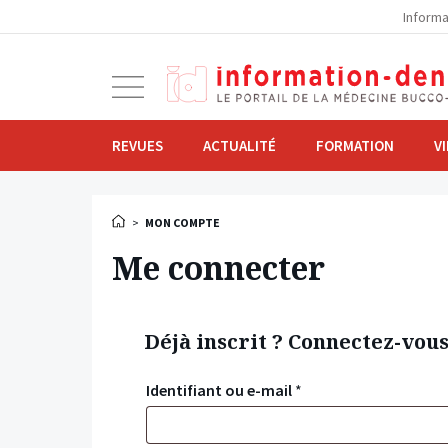
la
Informa
navigation
Ouvrir
la
navigation
REVUES
ACTUALITÉ
FORMATION
V
>
MON COMPTE
Me connecter
Déjà inscrit ? Connectez-vou
Identifiant ou e-mail
*