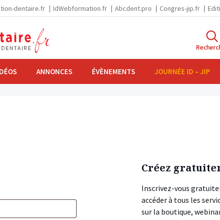
tion-dentaire.fr
IdWebformation.fr
Abcdent.pro
Congres-jip.fr
Edit
Recherc
IDÉOS
ANNONCES
ÉVÈNEMENTS
JOURNÉE ID – JIP
s
Créez gratuite
Inscrivez-vous gratuite
accéder à tous les ser
sur la boutique, webin