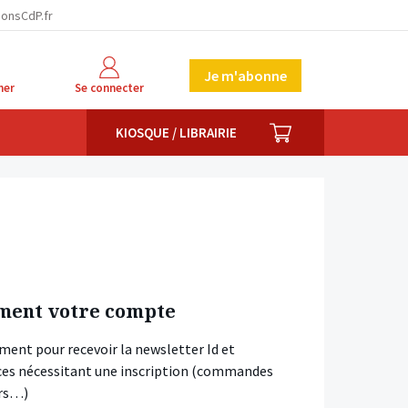
ionsCdP.fr
Je m'abonne
her
Se connecter
PANIER
KIOSQUE / LIBRAIRIE
ment votre compte
ment pour recevoir la newsletter Id et
vices nécessitant une inscription (commandes
ars…)