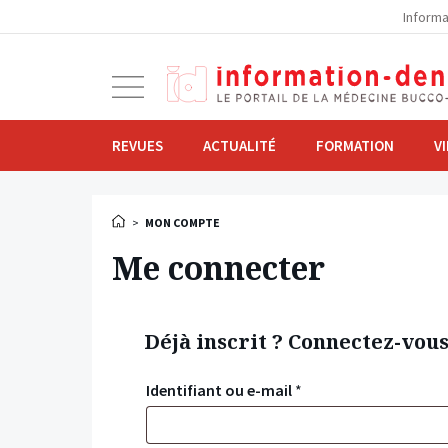
la
Informa
navigation
Ouvrir
la
navigation
REVUES
ACTUALITÉ
FORMATION
V
>
MON COMPTE
Me connecter
Déjà inscrit ? Connectez-vou
Identifiant ou e-mail
*