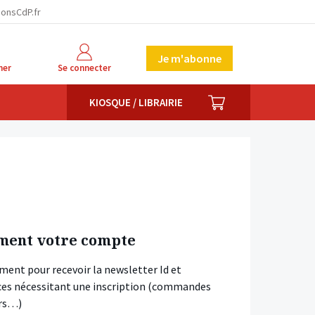
ionsCdP.fr
Je m'abonne
her
Se connecter
PANIER
KIOSQUE / LIBRAIRIE
ment votre compte
ment pour recevoir la newsletter Id et
vices nécessitant une inscription (commandes
ars…)