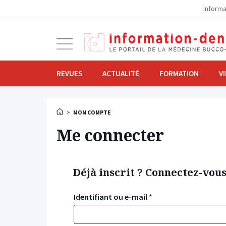
la
Informa
navigation
Ouvrir
la
navigation
REVUES
ACTUALITÉ
FORMATION
V
>
MON COMPTE
Me connecter
Déjà inscrit ? Connectez-vou
Identifiant ou e-mail
*