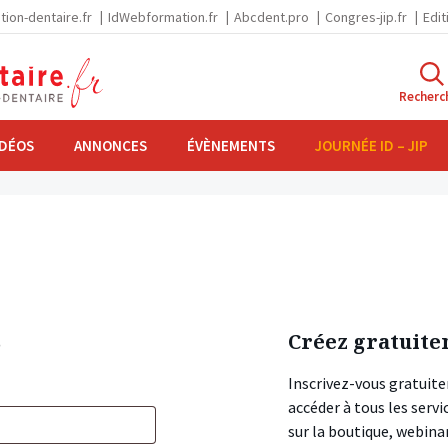
tion-dentaire.fr
IdWebformation.fr
Abcdent.pro
Congres-jip.fr
Edit
Recherc
IDÉOS
ANNONCES
ÉVÈNEMENTS
JOURNÉE ID – JIP
s
Créez gratuite
Inscrivez-vous gratuite
accéder à tous les ser
sur la boutique, webin