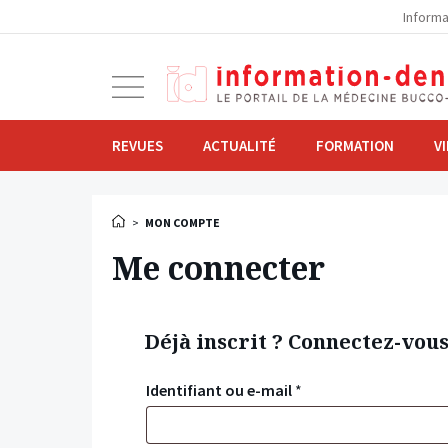
la
Informa
navigation
Ouvrir
la
navigation
REVUES
ACTUALITÉ
FORMATION
V
>
MON COMPTE
Me connecter
Déjà inscrit ? Connectez-vou
Identifiant ou e-mail
*