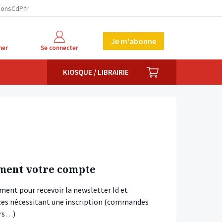
ionsCdP.fr
Je m'abonne
her
Se connecter
PANIER
KIOSQUE / LIBRAIRIE
ment votre compte
ment pour recevoir la newsletter Id et
vices nécessitant une inscription (commandes
ars…)