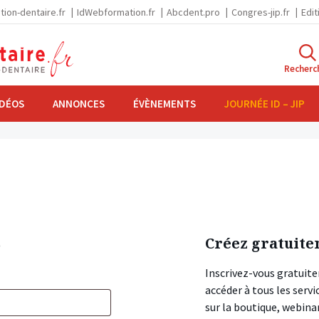
tion-dentaire.fr
IdWebformation.fr
Abcdent.pro
Congres-jip.fr
Edit
Recherc
IDÉOS
ANNONCES
ÉVÈNEMENTS
JOURNÉE ID – JIP
s
Créez gratuite
Inscrivez-vous gratuite
accéder à tous les ser
sur la boutique, webin