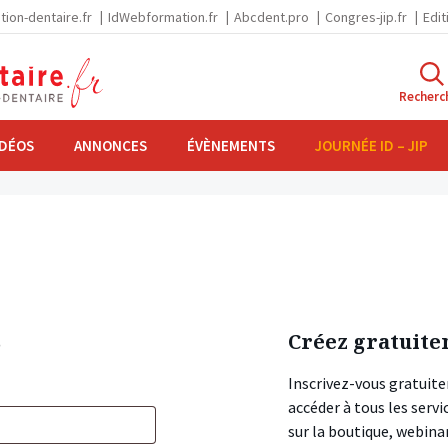
tion-dentaire.fr
IdWebformation.fr
Abcdent.pro
Congres-jip.fr
Edit
Recherc
IDÉOS
ANNONCES
ÉVÈNEMENTS
JOURNÉE ID – JIP
s
Créez gratuite
Inscrivez-vous gratuite
accéder à tous les ser
sur la boutique, webin