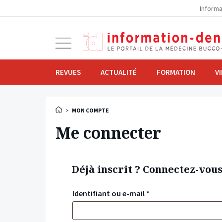
la
Informa
navigation
Ouvrir
la
navigation
REVUES
ACTUALITÉ
FORMATION
V
>
MON COMPTE
Me connecter
Déjà inscrit ? Connectez-vou
Identifiant ou e-mail
*