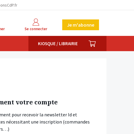
ionsCdP.fr
Je m'abonne
her
Se connecter
PANIER
KIOSQUE / LIBRAIRIE
ment votre compte
ment pour recevoir la newsletter Id et
vices nécessitant une inscription (commandes
ars…)