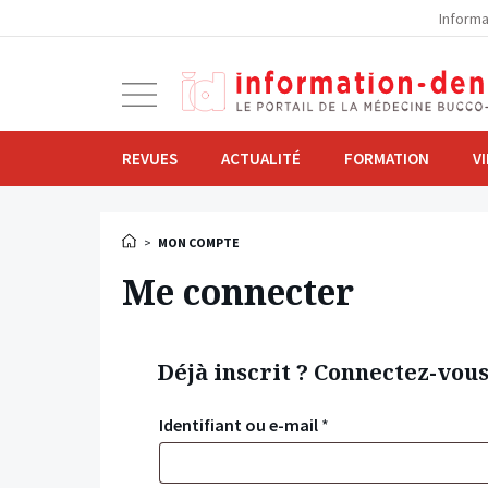
la
Informa
navigation
Ouvrir
la
navigation
REVUES
ACTUALITÉ
FORMATION
V
>
MON COMPTE
Me connecter
Déjà inscrit ? Connectez-vou
Identifiant ou e-mail
*