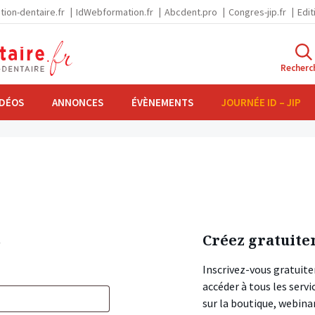
tion-dentaire.fr
IdWebformation.fr
Abcdent.pro
Congres-jip.fr
Edit
Recherc
IDÉOS
ANNONCES
ÉVÈNEMENTS
JOURNÉE ID – JIP
s
Créez gratuite
Inscrivez-vous gratuite
accéder à tous les ser
sur la boutique, webin