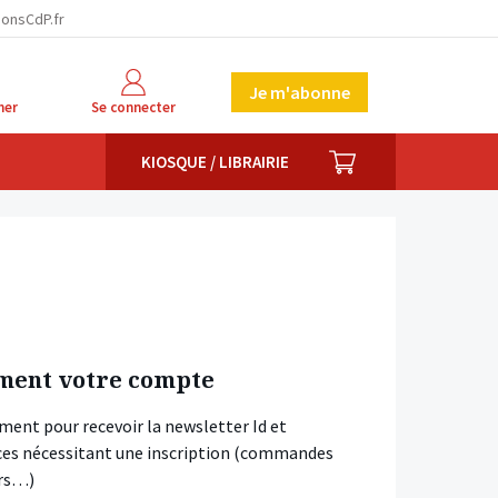
ionsCdP.fr
Je m'abonne
her
Se connecter
PANIER
KIOSQUE / LIBRAIRIE
ment votre compte
ment pour recevoir la newsletter Id et
vices nécessitant une inscription (commandes
ars…)