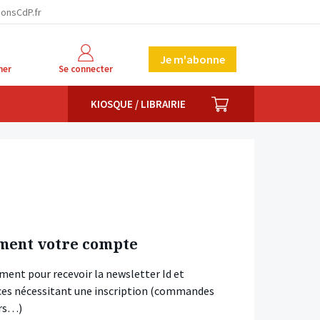
ionsCdP.fr
Je m'abonne
her
Se connecter
PANIER
KIOSQUE / LIBRAIRIE
ment votre compte
ment pour recevoir la newsletter Id et
vices nécessitant une inscription (commandes
ars…)