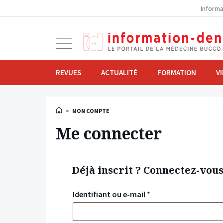
la
Informa
navigation
Ouvrir
la
navigation
REVUES
ACTUALITÉ
FORMATION
V
>
MON COMPTE
Me connecter
Déjà inscrit ? Connectez-vou
Identifiant ou e-mail
*