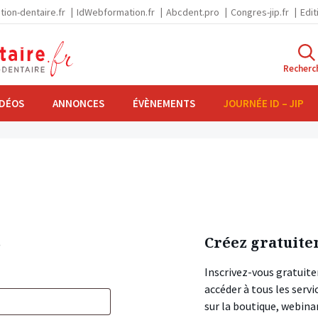
tion-dentaire.fr
IdWebformation.fr
Abcdent.pro
Congres-jip.fr
Edit
Recherc
IDÉOS
ANNONCES
ÉVÈNEMENTS
JOURNÉE ID – JIP
s
Créez gratuite
Inscrivez-vous gratuite
accéder à tous les ser
sur la boutique, webin