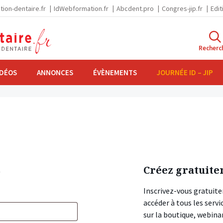
tion-dentaire.fr
IdWebformation.fr
Abcdent.pro
Congres-jip.fr
Edit
Recherc
IDÉOS
ANNONCES
ÉVÈNEMENTS
JOURNÉE ID – JIP
s
Créez gratuite
Inscrivez-vous gratuite
accéder à tous les ser
sur la boutique, webin