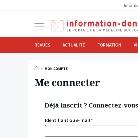
la
Informa
navigation
Ouvrir
la
navigation
REVUES
ACTUALITÉ
FORMATION
V
>
MON COMPTE
Me connecter
Déjà inscrit ? Connectez-vou
Identifiant ou e-mail
*