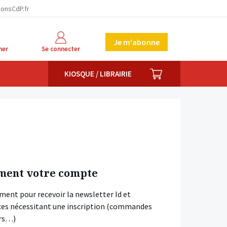
ionsCdP.fr
Je m'abonne
her
Se connecter
PANIER
KIOSQUE / LIBRAIRIE
ment votre compte
ment pour recevoir la newsletter Id et
vices nécessitant une inscription (commandes
ars…)