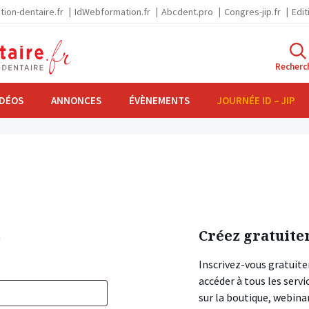
tion-dentaire.fr
IdWebformation.fr
Abcdent.pro
Congres-jip.fr
Edit
Recherc
IDÉOS
ANNONCES
ÉVÈNEMENTS
JOURNÉE ID – JIP
s
Créez gratuite
Inscrivez-vous gratuite
accéder à tous les ser
sur la boutique, webin