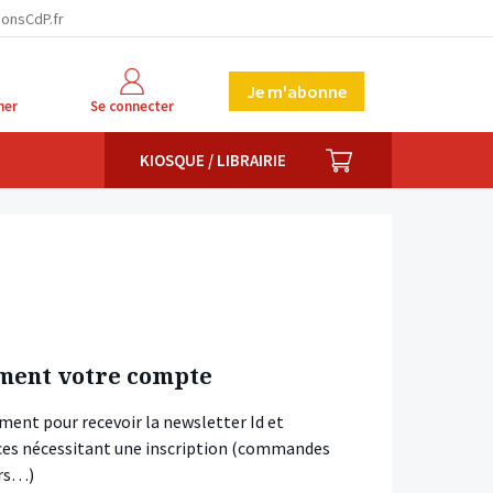
ionsCdP.fr
Je m'abonne
her
Se connecter
PANIER
KIOSQUE / LIBRAIRIE
ment votre compte
ment pour recevoir la newsletter Id et
vices nécessitant une inscription (commandes
ars…)