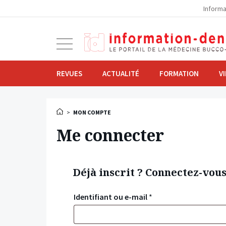
la
Informa
navigation
Ouvrir
la
navigation
REVUES
ACTUALITÉ
FORMATION
V
>
MON COMPTE
Me connecter
Déjà inscrit ? Connectez-vou
Identifiant ou e-mail
*