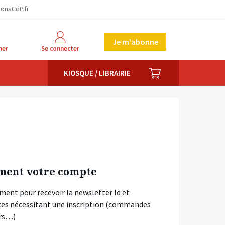
ionsCdP.fr
Je m'abonne
her
Se connecter
PANIER
KIOSQUE / LIBRAIRIE
ment votre compte
ment pour recevoir la newsletter Id et
vices nécessitant une inscription (commandes
ars…)