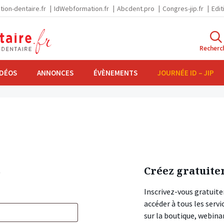
tion-dentaire.fr
IdWebformation.fr
Abcdent.pro
Congres-jip.fr
Edit
Recherc
IDÉOS
ANNONCES
ÉVÈNEMENTS
JOURNÉE ID – JIP
s
Créez gratuite
Inscrivez-vous gratuite
accéder à tous les ser
sur la boutique, webin