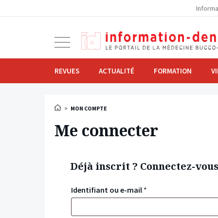
la
Informa
navigation
Ouvrir
la
navigation
REVUES
ACTUALITÉ
FORMATION
V
>
MON COMPTE
Me connecter
Déjà inscrit ? Connectez-vou
Identifiant ou e-mail
*