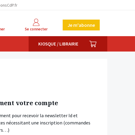
ionsCdP.fr
Je m'abonne
her
Se connecter
PANIER
KIOSQUE / LIBRAIRIE
ment votre compte
ment pour recevoir la newsletter Id et
vices nécessitant une inscription (commandes
ars…)