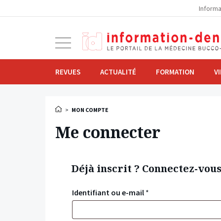
la
Informa
navigation
Ouvrir
la
navigation
REVUES
ACTUALITÉ
FORMATION
V
>
MON COMPTE
Me connecter
Déjà inscrit ? Connectez-vou
Identifiant ou e-mail
*