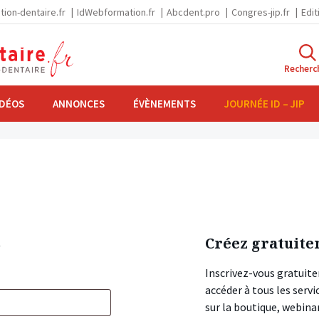
tion-dentaire.fr
IdWebformation.fr
Abcdent.pro
Congres-jip.fr
Edit
Recherc
IDÉOS
ANNONCES
ÉVÈNEMENTS
JOURNÉE ID – JIP
s
Créez gratuite
Inscrivez-vous gratuite
accéder à tous les ser
sur la boutique, webin