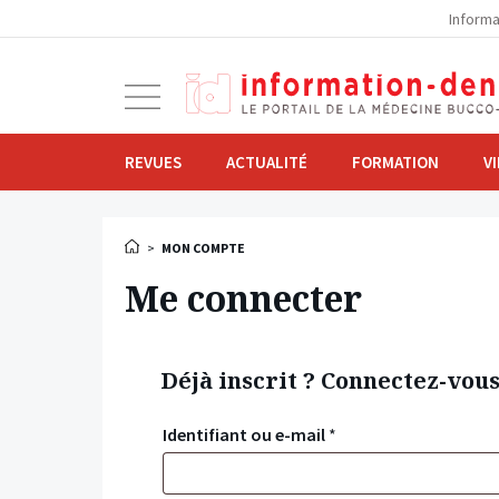
la
Informa
navigation
Ouvrir
la
navigation
REVUES
ACTUALITÉ
FORMATION
V
>
MON COMPTE
Me connecter
Déjà inscrit ? Connectez-vou
Identifiant ou e-mail
*