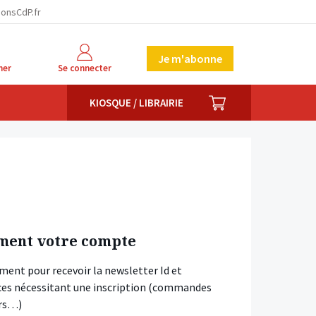
ionsCdP.fr
Je m'abonne
her
Se connecter
PANIER
KIOSQUE / LIBRAIRIE
ment votre compte
ment pour recevoir la newsletter Id et
vices nécessitant une inscription (commandes
ars…)