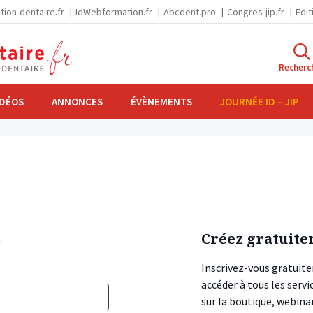
tion-dentaire.fr
IdWebformation.fr
Abcdent.pro
Congres-jip.fr
Edit
Recherc
IDÉOS
ANNONCES
ÉVÈNEMENTS
JOURNÉE ID – JIP
s
Créez gratuite
Inscrivez-vous gratuite
accéder à tous les ser
sur la boutique, webin