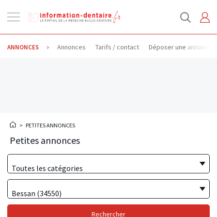
Ouvrir
la
navigation
Annonces
Tarifs / contact
Déposer une annonce
ANNONCES
>
PETITES ANNONCES
Petites annonces
Toutes les catégories
Bessan (34550)
Rechercher