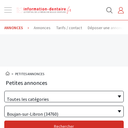
Ouvrir
la
navigation
Annonces
Tarifs / contact
Déposer une annonce
ANNONCES
>
PETITES ANNONCES
Petites annonces
Toutes les catégories
Boujan-sur-Libron (34760)
Rechercher