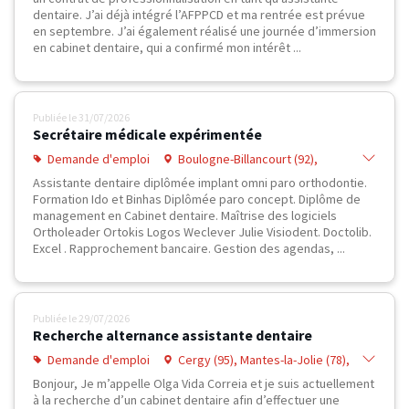
(78), Mantes-la-Ville (78), Plaisir (78),
dentaire. J’ai déjà intégré l’AFPPCD et ma rentrée est prévue
Rosny-sur-Seine (78), Mureaux (78),
en septembre. J’ai également réalisé une journée d’immersion
Poissy (78)
en cabinet dentaire, qui a confirmé mon intérêt ...
Publiée le
31/07/2026
Secrétaire médicale expérimentée
Demande d'emploi
Boulogne-Billancourt (92),
Suresnes (92), Versailles (78),
Assistante dentaire diplômée implant omni paro orthodontie.
Poissy (78)
Formation Ido et Binhas Diplômée paro concept. Diplôme de
management en Cabinet dentaire. Maîtrise des logiciels
Ortholeader Ortokis Logos Weclever Julie Visiodent. Doctolib.
Excel . Rapprochement bancaire. Gestion des agendas, ...
Publiée le
29/07/2026
Recherche alternance assistante dentaire
Demande d'emploi
Cergy (95), Mantes-la-Jolie (78),
Mureaux (78), Poissy (78)
Bonjour, Je m’appelle Olga Vida Correia et je suis actuellement
à la recherche d’un cabinet dentaire afin d’effectuer une