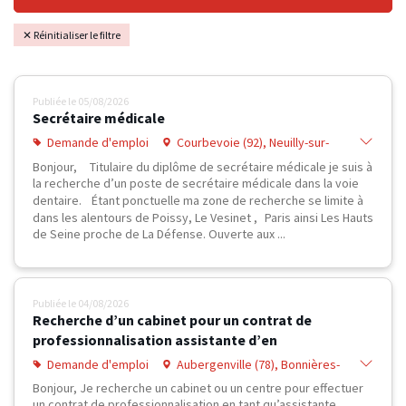
✕ Réinitialiser le filtre
Publiée le
05/08/2026
Secrétaire médicale
Demande d'emploi
Courbevoie (92), Neuilly-sur-
Seine (92), Nanterre (92), PARIS 08
Bonjour, Titulaire du diplôme de secrétaire médicale je suis à
(75), Saint-Ouen (93), Houilles (78),
la recherche d’un poste de secrétaire médicale dans la voie
Pecq (78), Orgeval (78), Saint-
dentaire. Étant ponctuelle ma zone de recherche se limite à
Germain-en-Laye (78), Poissy (78)
dans les alentours de Poissy, Le Vesinet , Paris ainsi Les Hauts
de Seine proche de La Défense. Ouverte aux ...
Publiée le
04/08/2026
Recherche d’un cabinet pour un contrat de
professionnalisation assistante d’en
Demande d'emploi
Aubergenville (78), Bonnières-
sur-Seine (78), Buchelay (78),
Bonjour, Je recherche un cabinet ou un centre pour effectuer
Gargenville (78), Mantes-la-Jolie
un contrat de professionnalisation en tant qu’assistante