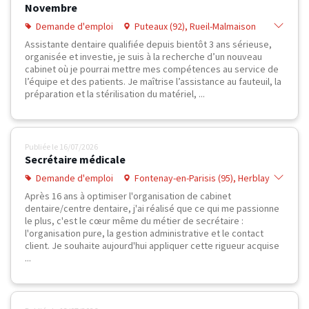
Novembre
Demande d'emploi
Puteaux (92), Rueil-Malmaison
(92), PARIS 16 (75), Neuilly-sur-Marne
Assistante dentaire qualifiée depuis bientôt 3 ans sérieuse,
(93), Chatou (78), Houilles (78),
organisée et investie, je suis à la recherche d’un nouveau
Vésinet (78), Maisons-Laffitte (78),
cabinet où je pourrai mettre mes compétences au service de
Sartrouville (78), Poissy (78)
l’équipe et des patients. Je maîtrise l’assistance au fauteuil, la
préparation et la stérilisation du matériel, ...
Publiée le
16/07/2026
Secrétaire médicale
Demande d'emploi
Fontenay-en-Parisis (95), Herblay
(95), Montmagny (95), Montmorency
Après 16 ans à optimiser l'organisation de cabinet
(95), Chatou (78), Houilles (78),
dentaire/centre dentaire, j'ai réalisé que ce qui me passionne
Vésinet (78), Marly-le-Roi (78),
le plus, c'est le cœur même du métier de secrétaire :
Montesson (78), Poissy (78)
l'organisation pure, la gestion administrative et le contact
client. Je souhaite aujourd'hui appliquer cette rigueur acquise
...