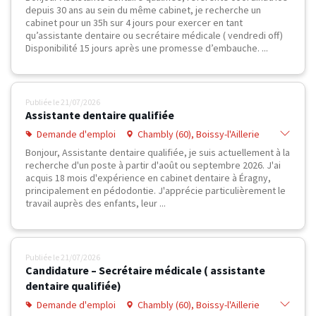
(95), Mantes-la-Ville (78), Ajaccio (20)
depuis 30 ans au sein du même cabinet, je recherche un
cabinet pour un 35h sur 4 jours pour exercer en tant
qu’assistante dentaire ou secrétaire médicale ( vendredi off)
Disponibilité 15 jours après une promesse d’embauche. ...
Publiée le
21/07/2026
Assistante dentaire qualifiée
Demande d'emploi
Chambly (60), Boissy-l'Aillerie
(95), Cergy (95), Herblay (95), Osny
Bonjour, Assistante dentaire qualifiée, je suis actuellement à la
(95), Pontoise (95), Andrésy (78),
recherche d'un poste à partir d'août ou septembre 2026. J'ai
Conflans-Sainte-Honorine (78),
acquis 18 mois d'expérience en cabinet dentaire à Éragny,
Poissy (78)
principalement en pédodontie. J'apprécie particulièrement le
travail auprès des enfants, leur ...
Publiée le
21/07/2026
Candidature – Secrétaire médicale ( assistante
dentaire qualifiée)
Demande d'emploi
Chambly (60), Boissy-l'Aillerie