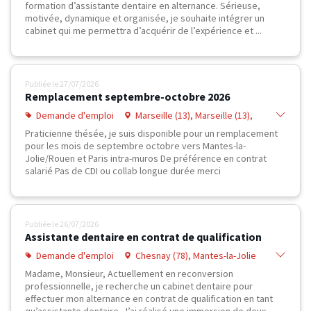
formation d’assistante dentaire en alternance. Sérieuse,
motivée, dynamique et organisée, je souhaite intégrer un
cabinet qui me permettra d’acquérir de l’expérience et ...
Publiée le
27/07/2026
Remplacement septembre-octobre 2026
Demande d'emploi
Marseille (13), Marseille (13),
Marseille (13), Marseille (13),
Praticienne thésée, je suis disponible pour un remplacement
Marseille (13), Miramas (13), Salon-
pour les mois de septembre octobre vers Mantes-la-
de-Provence (13)
Jolie/Rouen et Paris intra-muros De préférence en contrat
salarié Pas de CDI ou collab longue durée merci
Publiée le
26/07/2026
Assistante dentaire en contrat de qualification
Demande d'emploi
Chesnay (78), Mantes-la-Jolie
(78), Plaisir (78), Poissy (78)
Madame, Monsieur, Actuellement en reconversion
professionnelle, je recherche un cabinet dentaire pour
effectuer mon alternance en contrat de qualification en tant
qu’assistante dentaire. J’ai réalisé une immersion de deux