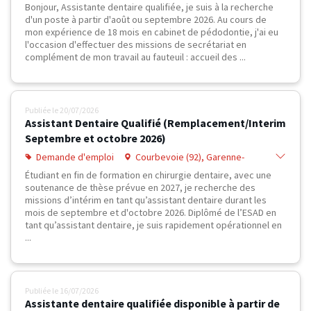
(95), Cergy (95), Osny (95), Pontoise
Bonjour, Assistante dentaire qualifiée, je suis à la recherche
(95), Andrésy (78), Conflans-Sainte-
d'un poste à partir d'août ou septembre 2026. Au cours de
Honorine (78), Poissy (78)
mon expérience de 18 mois en cabinet de pédodontie, j'ai eu
l'occasion d'effectuer des missions de secrétariat en
complément de mon travail au fauteuil : accueil des ...
Publiée le
20/07/2026
Assistant Dentaire Qualifié (Remplacement/Interim
Septembre et octobre 2026)
Demande d'emploi
Courbevoie (92), Garenne-
Colombes (92), PARIS 01 (75),
Étudiant en fin de formation en chirurgie dentaire, avec une
Bezons (95), Carrières-sur-Seine
soutenance de thèse prévue en 2027, je recherche des
(78), Houilles (78), Maisons-Laffitte
missions d’intérim en tant qu’assistant dentaire durant les
(78), Sartrouville (78), Poissy (78)
mois de septembre et d'octobre 2026. Diplômé de l’ESAD en
tant qu’assistant dentaire, je suis rapidement opérationnel en
...
Publiée le
16/07/2026
Assistante dentaire qualifiée disponible à partir de