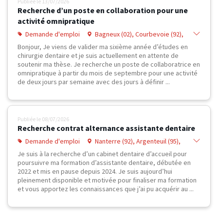
Publiée le
13/07/2026
Recherche d’un poste en collaboration pour une
activité omnipratique
Demande d'emploi
Bagneux (02), Courbevoie (92),
Puteaux (92), Montrouge (92),
Bonjour, Je viens de valider ma sixième année d’études en
Colombes (92), Rueil-Malmaison
chirurgie dentaire et je suis actuellement en attente de
(92), Suresnes (92), PARIS 01 (75),
soutenir ma thèse. Je recherche un poste de collaboratrice en
Aubervilliers (93), Poissy (78)
omnipratique à partir du mois de septembre pour une activité
de deux jours par semaine avec des jours à définir ...
Publiée le
08/07/2026
Recherche contrat alternance assistante dentaire
Demande d'emploi
Nanterre (92), Argenteuil (95),
Cergy (95), Montigny-lès-Cormeilles
Je suis à la recherche d’un cabinet dentaire d’accueil pour
(95), Achères (78), Conflans-Sainte-
poursuivre ma formation d’assistante dentaire, débutée en
Honorine (78), Houilles (78),
2022 et mis en pause depuis 2024. Je suis aujourd’hui
Maisons-Laffitte (78), Sartrouville
pleinement disponible et motivée pour finaliser ma formation
(78), Poissy (78)
et vous apportez les connaissances que j’ai pu acquérir au ...