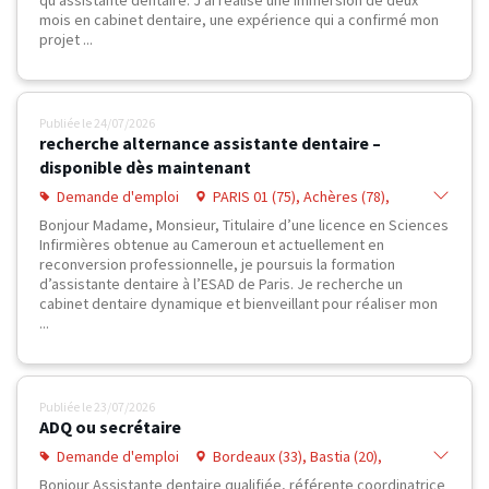
mois en cabinet dentaire, une expérience qui a confirmé mon
projet ...
Publiée le
24/07/2026
recherche alternance assistante dentaire –
disponible dès maintenant
Demande d'emploi
PARIS 01 (75), Achères (78),
Chambourcy (78), Chanteloup-les-
Bonjour Madame, Monsieur, Titulaire d’une licence en Sciences
Vignes (78), Meulan (78), Saint-
Infirmières obtenue au Cameroun et actuellement en
Germain-en-Laye (78), Villennes-sur-
reconversion professionnelle, je poursuis la formation
Seine (78), Poissy (78)
d’assistante dentaire à l’ESAD de Paris. Je recherche un
cabinet dentaire dynamique et bienveillant pour réaliser mon
...
Publiée le
23/07/2026
ADQ ou secrétaire
Demande d'emploi
Bordeaux (33), Bastia (20),
Toulouse (31), Rouen (76), Cergy
Bonjour Assistante dentaire qualifiée, référente coordinatrice