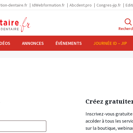
tion-dentaire.fr
IdWebformation.fr
Abcdent.pro
Congres-jip.fr
Edit
Recherc
IDÉOS
ANNONCES
ÉVÈNEMENTS
JOURNÉE ID – JIP
s
Créez gratuite
Inscrivez-vous gratuite
accéder à tous les ser
sur la boutique, webin