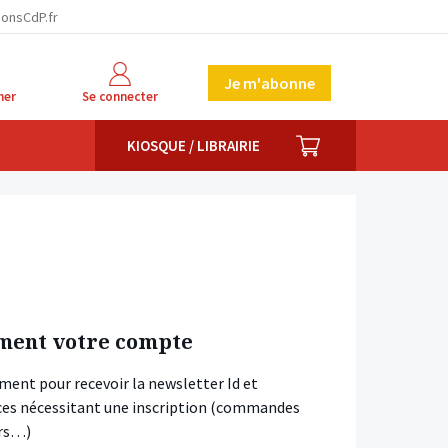
ionsCdP.fr
Je m'abonne
her
Se connecter
PANIER
KIOSQUE / LIBRAIRIE
ment votre compte
ment pour recevoir la newsletter Id et
vices nécessitant une inscription (commandes
ars…)