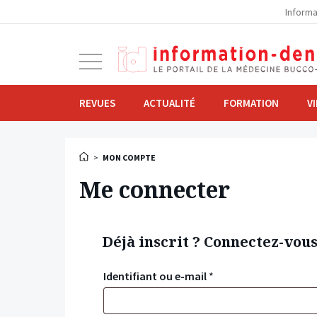
la
Informa
navigation
Ouvrir
la
navigation
REVUES
ACTUALITÉ
FORMATION
V
>
MON COMPTE
Me connecter
Déjà inscrit ? Connectez-vou
Identifiant ou e-mail
*