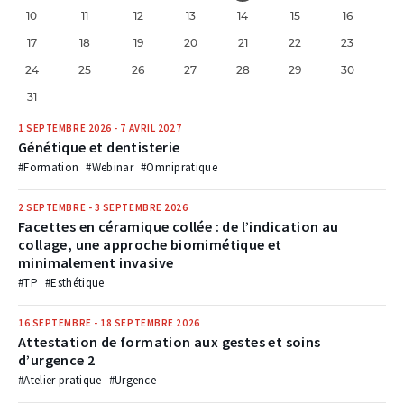
10
11
12
13
14
15
16
17
18
19
20
21
22
23
24
25
26
27
28
29
30
31
1 SEPTEMBRE 2026
-
7 AVRIL 2027
Génétique et dentisterie
#Formation
#Webinar
#Omnipratique
2 SEPTEMBRE
-
3 SEPTEMBRE 2026
Facettes en céramique collée : de l’indication au
collage, une approche biomimétique et
minimalement invasive
#TP
#Esthétique
16 SEPTEMBRE
-
18 SEPTEMBRE 2026
Attestation de formation aux gestes et soins
d’urgence 2
#Atelier pratique
#Urgence