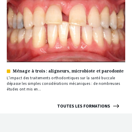
Ménage à trois : aligneurs, microbiote et parodonte
Article
réservé
L’impact des traitements orthodontiques sur la santé buccale
à
dépasse les simples considérations mécaniques : de nombreuses
nos
études ont mis en...
abonnés
TOUTES LES FORMATIONS