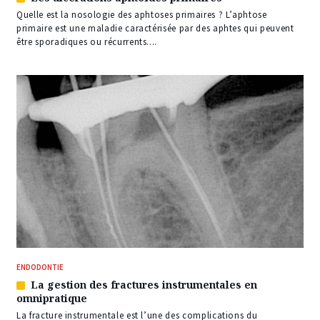
Article
réservé
Quelle est la nosologie des aphtoses primaires ? L’aphtose
à
primaire est une maladie caractérisée par des aphtes qui peuvent
nos
être sporadiques ou récurrents....
abonnés
ENDODONTIE
La gestion des fractures instrumentales en
Article
omnipratique
réservé
à
La fracture instrumentale est l’une des complications du