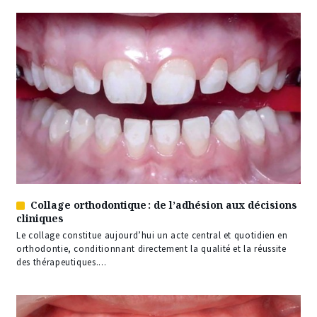
Collage orthodontique : de l’adhésion aux décisions
Article
cliniques
réservé
à
Le collage constitue aujourd’hui un acte central et quotidien en
nos
orthodontie, conditionnant directement la qualité et la réussite
abonnés
des thérapeutiques....