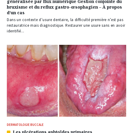
généralisée par flux numérique Gestion conjointe du
réservé
bruxisme et du reflux gastro-œsophagien – À propos
à
d’un cas
nos
abonnés
Dans un contexte d’usure dentaire, la difficulté première n’est pas
restauratrice mais diagnostique. Restaurer une usure sans en avoir
identifié...
DERMATOLOGIE BUCCALE
Les ulcérations aphtoïdes primaires