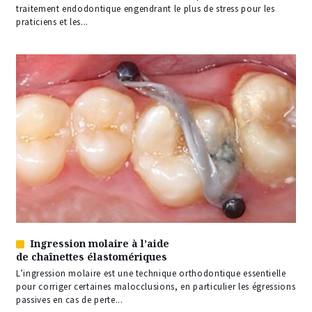
nos
traitement endodontique engendrant le plus de stress pour les
abonnés
praticiens et les...
Ingression molaire à l’aide
Article
de chaînettes élastomériques
réservé
à
L’ingression molaire est une technique orthodontique essentielle
nos
pour corriger certaines malocclusions, en particulier les égressions
abonnés
passives en cas de perte...