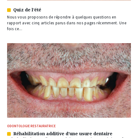
Quiz de l’été
Article
réservé
Nous vous proposons de répondre à quelques questions en
à
rapport avec cinq articles parus dans nos pages récemment. Une
nos
fois ce...
abonnés
ODONTOLOGIE RESTAURATRICE
Réhabilitation additive d’une usure dentaire
Article