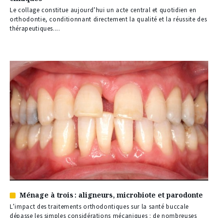
réservé
à
Le collage constitue aujourd’hui un acte central et quotidien en
nos
orthodontie, conditionnant directement la qualité et la réussite des
abonnés
thérapeutiques....
Ménage à trois : aligneurs, microbiote et parodonte
Article
réservé
L’impact des traitements orthodontiques sur la santé buccale
à
dépasse les simples considérations mécaniques : de nombreuses