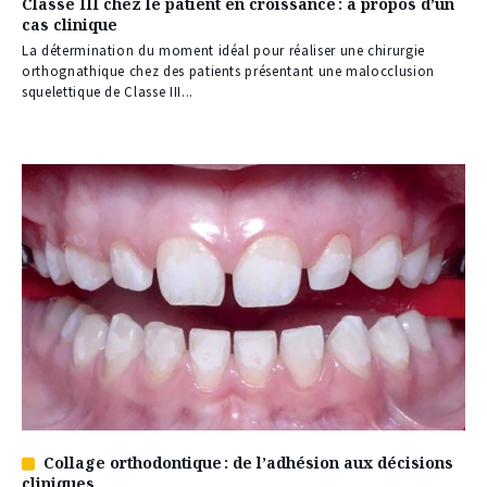
Classe III chez le patient en croissance : à propos d’un
à
cas clinique
nos
abonnés
La détermination du moment idéal pour réaliser une chirurgie
orthognathique chez des patients présentant une malocclusion
squelettique de Classe III...
Collage orthodontique : de l’adhésion aux décisions
Article
cliniques