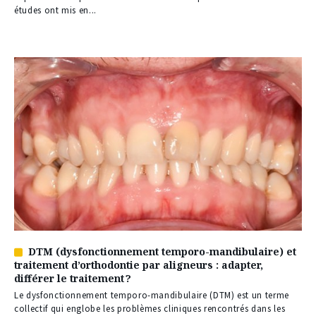
nos
études ont mis en...
abonnés
DTM (dysfonctionnement temporo-mandibulaire) et
Article
traitement d’orthodontie par aligneurs : adapter,
réservé
différer le traitement ?
à
nos
Le dysfonctionnement temporo-mandibulaire (DTM) est un terme
abonnés
collectif qui englobe les problèmes cliniques rencontrés dans les