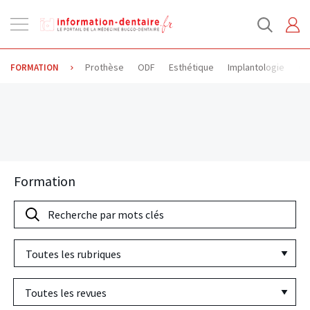
Ouvrir
la
navigation
Prothèse
ODF
Esthétique
Implantologie
Od
FORMATION
Formation
Recherche
par
Toutes
mots
les
clés
Revues
rubriques