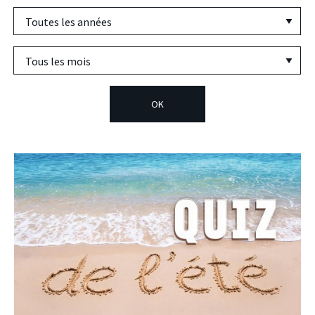
Années
Mois
OK