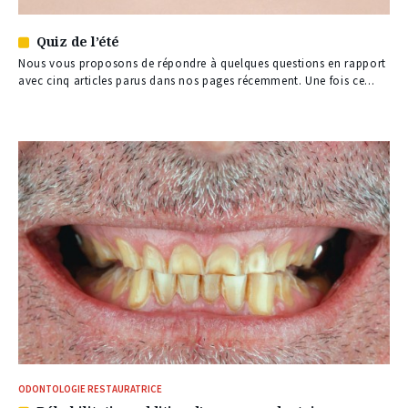
Quiz de l’été
Article
réservé
Nous vous proposons de répondre à quelques questions en rapport
à
avec cinq articles parus dans nos pages récemment. Une fois ce...
nos
abonnés
ODONTOLOGIE RESTAURATRICE