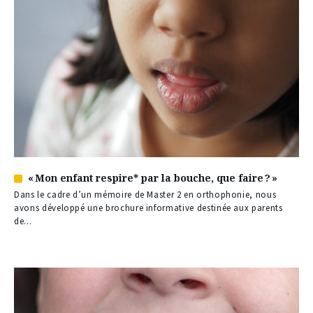
« Mon enfant respire* par la bouche, que faire ? »
Article
réservé
Dans le cadre d’un mémoire de Master 2 en orthophonie, nous
à
avons développé une brochure informative destinée aux parents
nos
de...
abonnés