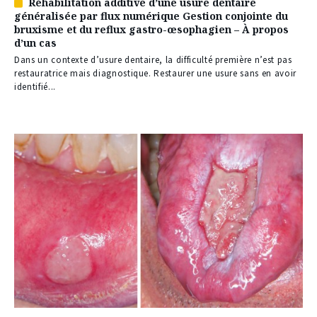
Réhabilitation additive d’une usure dentaire
Article
généralisée par flux numérique Gestion conjointe du
réservé
bruxisme et du reflux gastro-œsophagien – À propos
à
d’un cas
nos
abonnés
Dans un contexte d’usure dentaire, la difficulté première n’est pas
restauratrice mais diagnostique. Restaurer une usure sans en avoir
identifié...