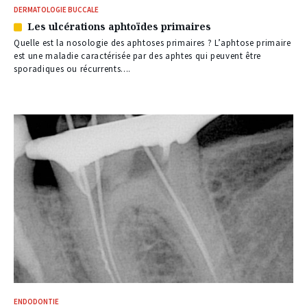
DERMATOLOGIE BUCCALE
Les ulcérations aphtoïdes primaires
Article
réservé
Quelle est la nosologie des aphtoses primaires ? L’aphtose primaire
à
est une maladie caractérisée par des aphtes qui peuvent être
nos
sporadiques ou récurrents....
abonnés
ENDODONTIE