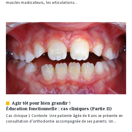
muscles masticateurs, les articulations...
Agir tôt pour bien grandir !
Article
Éducation fonctionnelle : cas cliniques (Partie II)
réservé
à
Cas clinique 1 Contexte Une patiente âgée de 8 ans se présente en
nos
consultation d’orthodontie accompagnée de ses parents. Un...
abonnés