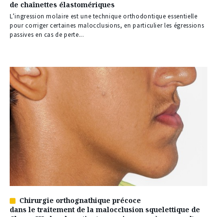
de chaînettes élastomériques
réservé
à
L’ingression molaire est une technique orthodontique essentielle
nos
pour corriger certaines malocclusions, en particulier les égressions
abonnés
passives en cas de perte...
Chirurgie orthognathique précoce
Article
dans le traitement de la malocclusion squelettique de
réservé