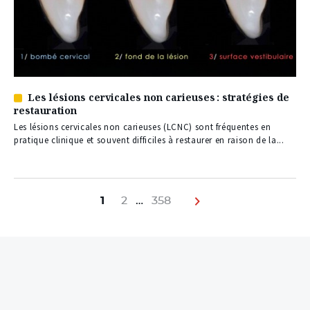
Les lésions cervicales non carieuses : stratégies de
Article
restauration
réservé
à
Les lésions cervicales non carieuses (LCNC) sont fréquentes en
nos
pratique clinique et souvent difficiles à restaurer en raison de la...
abonnés
Navigation
des
1
2
…
358
Next page
articles