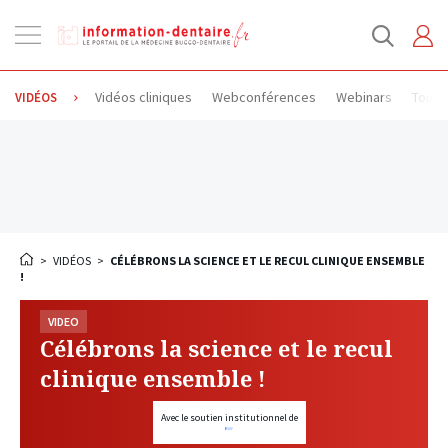
Ouvrir
la
navigation
Vidéos cliniques
Webconférences
Webinars
Toute
VIDÉOS
>
VIDÉOS
>
CÉLÉBRONS LA SCIENCE ET LE RECUL CLINIQUE ENSEMBLE
!
VIDEO
Célébrons la science et le recul
clinique ensemble !
Avec le soutien institutionnel de