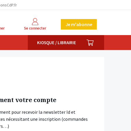
ionsCdP.fr
Je m'abonne
her
Se connecter
PANIER
KIOSQUE / LIBRAIRIE
ment votre compte
ment pour recevoir la newsletter Id et
vices nécessitant une inscription (commandes
ars…)