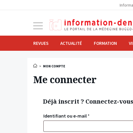
la
Informa
navigation
Ouvrir
la
navigation
REVUES
ACTUALITÉ
FORMATION
V
>
MON COMPTE
Me connecter
Déjà inscrit ? Connectez-vou
Identifiant ou e-mail
*