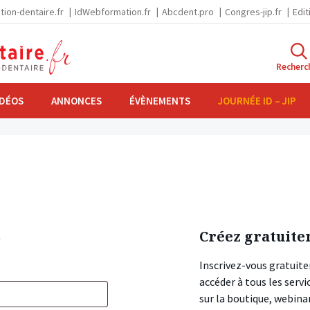
tion-dentaire.fr
IdWebformation.fr
Abcdent.pro
Congres-jip.fr
Edit
Recherc
IDÉOS
ANNONCES
ÉVÈNEMENTS
JOURNÉE ID – JIP
s
Créez gratuite
Inscrivez-vous gratuite
accéder à tous les ser
sur la boutique, webin