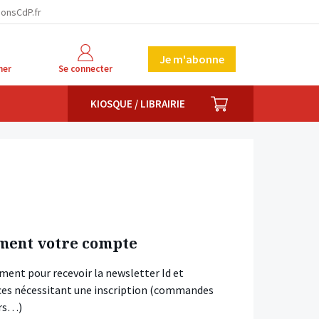
ionsCdP.fr
Je m'abonne
her
Se connecter
PANIER
KIOSQUE / LIBRAIRIE
ment votre compte
ment pour recevoir la newsletter Id et
vices nécessitant une inscription (commandes
ars…)