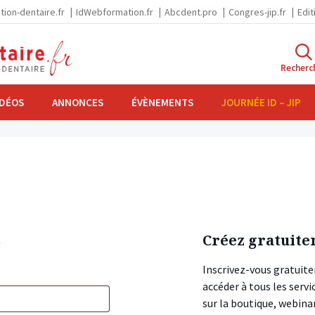
tion-dentaire.fr
IdWebformation.fr
Abcdent.pro
Congres-jip.fr
Edit
Recherc
IDÉOS
ANNONCES
ÉVÈNEMENTS
JOURNÉE ID – JIP
s
Créez gratuite
Inscrivez-vous gratuite
accéder à tous les ser
sur la boutique, webin