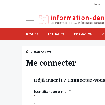
la
Informa
navigation
Ouvrir
la
navigation
REVUES
ACTUALITÉ
FORMATION
V
>
MON COMPTE
Me connecter
Déjà inscrit ? Connectez-vou
Identifiant ou e-mail
*