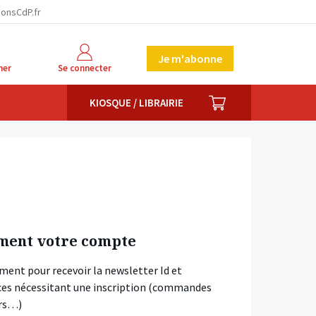
ionsCdP.fr
Je m'abonne
her
Se connecter
PANIER
KIOSQUE / LIBRAIRIE
ment votre compte
ment pour recevoir la newsletter Id et
vices nécessitant une inscription (commandes
ars…)