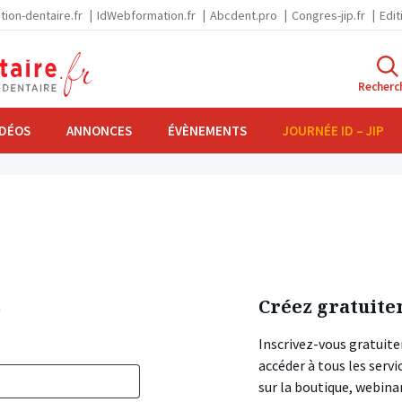
tion-dentaire.fr
IdWebformation.fr
Abcdent.pro
Congres-jip.fr
Edit
Recherc
IDÉOS
ANNONCES
ÉVÈNEMENTS
JOURNÉE ID – JIP
s
Créez gratuite
Inscrivez-vous gratuite
accéder à tous les ser
sur la boutique, webin