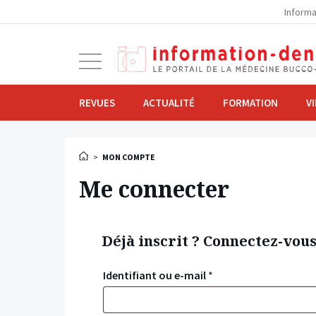
la
Informa
navigation
Ouvrir
la
navigation
REVUES
ACTUALITÉ
FORMATION
V
>
MON COMPTE
Me connecter
Déjà inscrit ? Connectez-vou
Identifiant ou e-mail
*