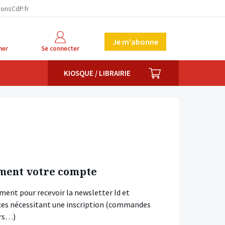
ionsCdP.fr
Je m'abonne
her
Se connecter
PANIER
KIOSQUE / LIBRAIRIE
ment votre compte
ment pour recevoir la newsletter Id et
vices nécessitant une inscription (commandes
ars…)