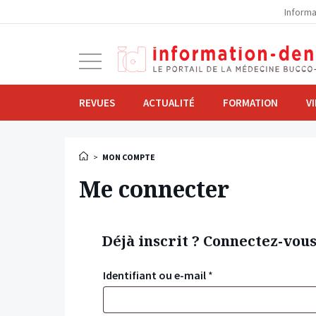
la
Informa
navigation
Ouvrir
la
navigation
REVUES
ACTUALITÉ
FORMATION
V
>
MON COMPTE
Me connecter
Déjà inscrit ? Connectez-vou
Identifiant ou e-mail
*