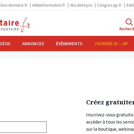
tion-dentaire.fr
IdWebformation.fr
Abcdent.pro
Congres-jip.fr
Edit
Recherc
IDÉOS
ANNONCES
ÉVÈNEMENTS
JOURNÉE ID – JIP
s
Créez gratuite
Inscrivez-vous gratuite
accéder à tous les ser
sur la boutique, webin