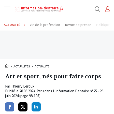
Ouvrir
la
navigation
Vie de la profession
Revue de presse
Politique d
ACTUALITÉ
>
ACTUALITÉS
>
ACTUALITÉ
Art et sport, nés pour faire corps
Par
Thierry Leroux
Publié le
28.06.2024
. Paru dans L'Information Dentaire n°25 - 26
juin 2024 (page 98-105)
Partager
Partager
Partager
sur
sur
sur