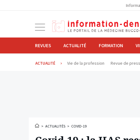
la
Informa
navigation
Ouvrir
la
navigation
REVUES
ACTUALITÉ
FORMATION
V
Vie de la profession
Revue de pres
ACTUALITÉ
>
ACTUALITÉS
>
COVID-19