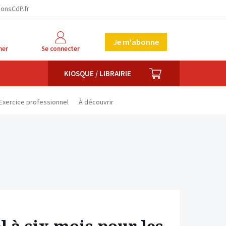
facebook
twitter
linkedin
ionsCdP.fr
Je m'abonne
her
Se connecter
PANIER
KIOSQUE / LIBRAIRIE
Exercice professionnel
À découvrir