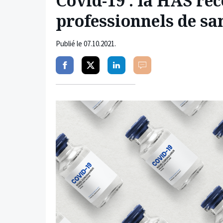
Covid-19 : la HAS re
professionnels de sa
Publié le
07.10.2021
.
Partager
Partager
Partager
Commenter
sur
sur
sur
facebook
twitter
linkedin