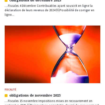
Obligations de décembre 2025
Article
réservé
…Fiscales 4 Décembre Contribuables ayant souscrit en ligne la
à
déclaration de leurs revenus de 2024 Possibilité de corriger en
nos
ligne...
abonnés
FISCALITÉ
obligations de novembre 2025
Article
réservé
…Fiscales 15 novembre Impositions mises en recouvrement en