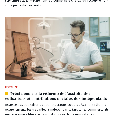
à
septembre 2025 Paiement au comptable chargé du recouvrement
nos
sous peine de majoration...
abonnés
FISCALITÉ
Précisions sur la réforme de l’assiette des
Article
cotisations et contributions sociales des indépendants
réservé
à
Assiette des cotisations et contributions sociales Avant la réforme
nos
Actuellement, les travailleurs indépendants (artisans, commerçants,
abonnés
professionnels libéraux, avocats, travailleurs non salariés...