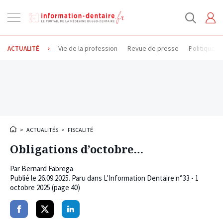
Ouvrir
la
navigation
Vie de la profession
Revue de presse
Politique d
ACTUALITÉ
>
ACTUALITÉS
>
FISCALITÉ
Obligations d’octobre…
Par
Bernard Fabrega
Publié le
26.09.2025
. Paru dans L'Information Dentaire n°33 - 1
octobre 2025 (page 40)
Partager
Partager
Partager
sur
sur
sur