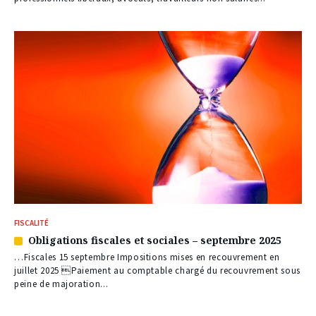
FISCALITÉ
Obligations fiscales et sociales – septembre 2025
Article
réservé
…Fiscales 15 septembre Impositions mises en recouvrement en
à
juillet 2025 Paiement au comptable chargé du recouvrement sous
nos
peine de majoration...
abonnés