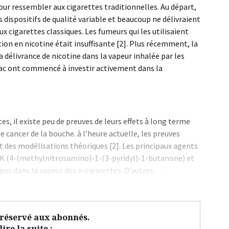
ur ressembler aux cigarettes traditionnelles. Au départ,
dispositifs de qualité variable et beaucoup ne délivraient
ux cigarettes classiques. Les fumeurs qui les utilisaient
ion en nicotine était insuffisante [2]. Plus récemment, la
 délivrance de nicotine dans la vapeur inhalée par les
c ont commencé à investir activement dans la
s, il existe peu de preuves de leurs effets à long terme
e cancer de la bouche. à l’heure actuelle, les preuves
t des modélisations théoriques [2]. Les principaux agents
NNK (4-(methylnitrosamino)-1-(3-pyridyl)-1-butanone) et
pas dans la vapeur des e-cigarettes. D’autres…
t réservé aux abonnés.
ire la suite :