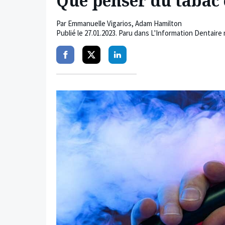
Que penser du tabac c
Par
Emmanuelle Vigarios
,
Adam Hamilton
Publié le
27.01.2023
. Paru dans L'Information Dentaire
Partager
Partager
Partager
sur
sur
sur
facebook
twitter
linkedin