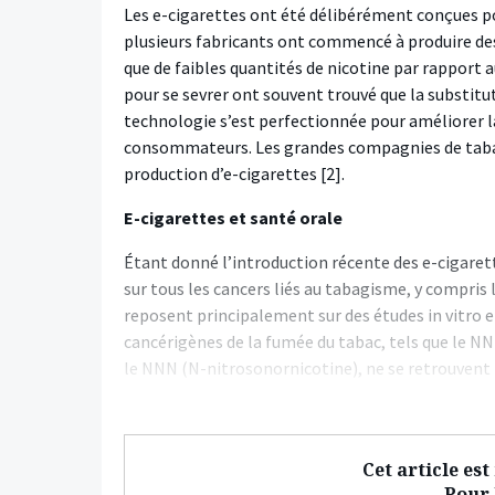
Les e-cigarettes ont été délibérément conçues po
plusieurs fabricants ont commencé à produire des 
que de faibles quantités de nicotine par rapport a
pour se sevrer ont souvent trouvé que la substitut
technologie s’est perfectionnée pour améliorer la
consommateurs. Les grandes compagnies de taba
production d’e-cigarettes [2].
E-cigarettes et santé orale
Étant donné l’introduction récente des e-cigarette
sur tous les cancers liés au tabagisme, y compris l
reposent principalement sur des études in vitro e
cancérigènes de la fumée du tabac, tels que le 
le NNN (N-nitrosonornicotine), ne se retrouvent 
Cet article es
Pour l