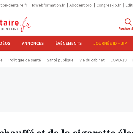
tion-dentaire.fr
IdWebformation.fr
Abcdent.pro
Congres-jip.fr
Edit
Recherc
IDÉOS
ANNONCES
ÉVÈNEMENTS
JOURNÉE ID – JIP
se
Politique de santé
Santé publique
Vie du cabinet
COVID-19