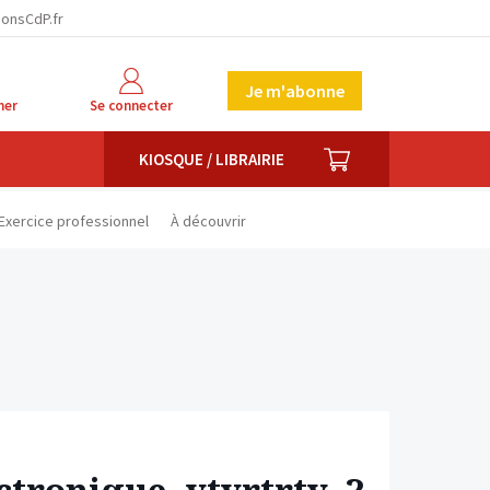
facebook
twitter
linkedin
ionsCdP.fr
Je m'abonne
her
Se connecter
PANIER
KIOSQUE / LIBRAIRIE
Exercice professionnel
À découvrir