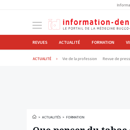
la
Informa
navigation
Ouvrir
la
navigation
REVUES
ACTUALITÉ
FORMATION
V
Vie de la profession
Revue de pres
ACTUALITÉ
>
ACTUALITÉS
>
FORMATION