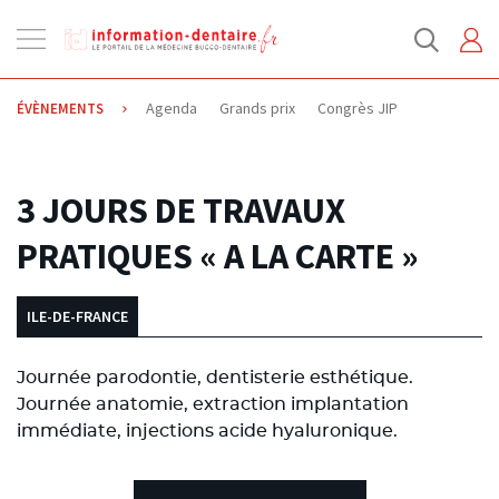
Ouvrir
la
navigation
Agenda
Grands prix
Congrès JIP
ÉVÈNEMENTS
30.06.2014
3 JOURS DE TRAVAUX
PRATIQUES « A LA CARTE »
ILE-DE-FRANCE
Journée parodontie, dentisterie esthétique.
Journée anatomie, extraction implantation
immédiate, injections acide hyaluronique.