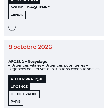
NOUVELLE-AQUITAINE
ROCHER
33152
CENON
DE
PALMER
Voir
l'évènement
8 octobre 2026
AFGSU2 – Recyclage
– Urgences vitales – Urgences potentielles –
Urgences collectives et situations exceptionnelles
ATELIER PRATIQUE
URGENCE
ILE-DE-FRANCE
WEWORK
75012
PARIS