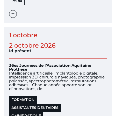
WEWORK
75012
PARIS
Voir
l'évènement
1 octobre
-
2 octobre 2026
Id présent
36es Journées de l’Association Aquitaine
Prothèse
Intelligence artificielle, implantologie digitale,
impression 3D, chirurgie naviguée, photographie
polarisée, spectrophotométrie, restaurations
adhésives… Chaque année apporte son lot
d’innovations, de...
FORMATION
ASSISTANTES DENTAIRES
OMNIPRATIQUE