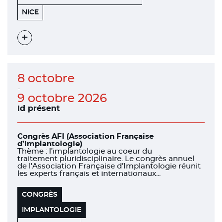
455
06200
NICE
PROMENADE
DES
ANGLAIS
Voir
l'évènement
8 octobre
-
9 octobre 2026
Id présent
Congrès AFI (Association Française
d’Implantologie)
Thème : l’implantologie au coeur du
traitement pluridisciplinaire. Le congrès annuel
de l’Association Française d’Implantologie réunit
les experts français et internationaux...
CONGRÈS
IMPLANTOLOGIE