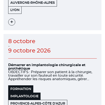
AUVERGNE-RHÔNE-ALPES
151
69006
LYON
BOULEVARD
DE
STALINGRAD
Voir
l'évènement
8 octobre
-
9 octobre 2026
Démarrer en implantologie chirurgicale et
prothétique
OBJECTIFS : Préparer son patient à la chirurgie,
travailler sur son fauteuil en toute sécurité.
Appréhender les risques anatomiques, gérer...
FORMATION
IMPLANTOLOGIE
PROVENCE-ALPES-CÔTE D'AZUR