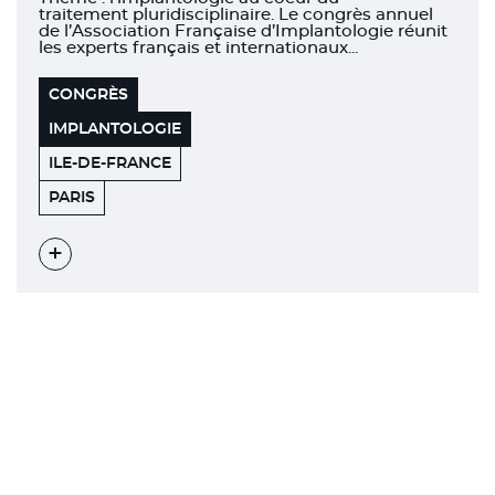
traitement pluridisciplinaire. Le congrès annuel
de l’Association Française d’Implantologie réunit
les experts français et internationaux...
CONGRÈS
IMPLANTOLOGIE
ILE-DE-FRANCE
ÉTOILE
75008
PARIS
BUSINESS
CENTER
Voir
l'évènement