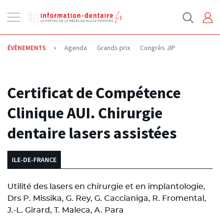
Ouvrir
la
navigation
Agenda
Grands prix
Congrès JIP
ÉVÈNEMENTS
29.09.2014
Certificat de Compétence
Clinique AUI. Chirurgie
dentaire lasers assistées
ILE-DE-FRANCE
Utilité des lasers en chirurgie et en implantologie,
Drs P. Missika, G. Rey, G. Caccianiga, R. Fromental,
J.-L. Girard, T. Maleca, A. Para