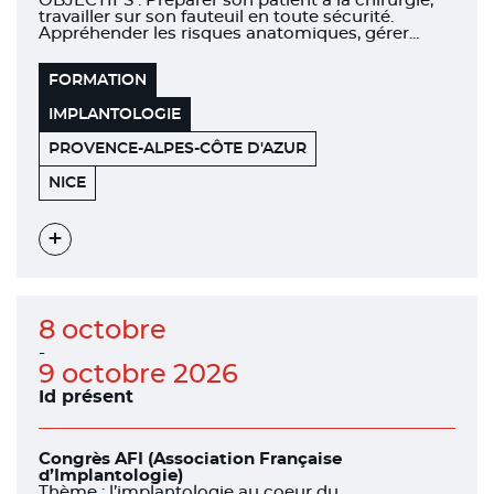
OBJECTIFS : Préparer son patient à la chirurgie,
travailler sur son fauteuil en toute sécurité.
Appréhender les risques anatomiques, gérer...
FORMATION
IMPLANTOLOGIE
PROVENCE-ALPES-CÔTE D'AZUR
455
06200
NICE
PROMENADE
DES
ANGLAIS
Voir
l'évènement
8 octobre
-
9 octobre 2026
Id présent
Congrès AFI (Association Française
d’Implantologie)
Thème : l’implantologie au coeur du