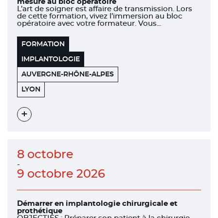
mesure au bloc opératoire
L’art de soigner est affaire de transmission. Lors
de cette formation, vivez l’immersion au bloc
opératoire avec votre formateur. Vous...
FORMATION
IMPLANTOLOGIE
AUVERGNE-RHÔNE-ALPES
151
69006
LYON
BOULEVARD
DE
STALINGRAD
Voir
l'évènement
8 octobre
-
9 octobre 2026
Démarrer en implantologie chirurgicale et
prothétique