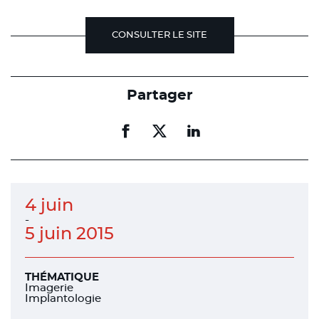
CONSULTER LE SITE
Partager
Partager
Partager
Partager
sur
sur
sur
facebook
facebook
linkedin
4 juin
-
5 juin 2015
THÉMATIQUE
Imagerie
Implantologie