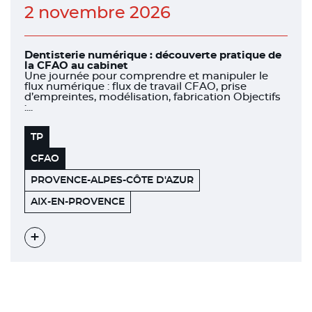
2 novembre 2026
Dentisterie numérique : découverte pratique de
la CFAO au cabinet
Une journée pour comprendre et manipuler le
flux numérique : flux de travail CFAO, prise
d’empreintes, modélisation, fabrication Objectifs
:...
TP
CFAO
PROVENCE-ALPES-CÔTE D'AZUR
520
13100
AIX-EN-PROVENCE
AVENUE
HENRI
MAURIAT
Voir
l'évènement