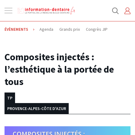
Ouvrir
la
navigation
Agenda
Grands prix
Congrès JIP
ÉVÈNEMENTS
25.07.2024
Composites injectés :
l’esthétique à la portée de
tous
TP
PROVENCE-ALPES-CÔTE D'AZUR