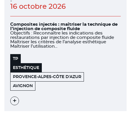
-
16 octobre 2026
Composites injectés : maîtriser la technique de
l’injection de composite fluide
Objectifs : Reconnaître les indications des
restaurations par injection de composite fluide
Maîtriser les critères de l’analyse esthétique
Maîtriser l’utilisation...
TP
ESTHÉTIQUE
PROVENCE-ALPES-CÔTE D'AZUR
COWOOL
84000
AVIGNON
Voir
l'évènement