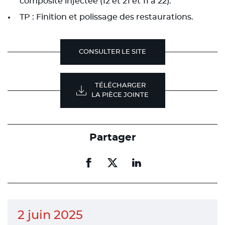
composite injectée (12 et 21 et 11 à 22).
TP : Finition et polissage des restaurations.
CONSULTER LE SITE
TÉLÉCHARGER
LA PIÈCE JOINTE
Partager
Partager
Partager
Partager
sur
sur
sur
facebook
facebook
linkedin
2 juin 2025