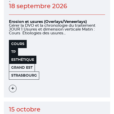
-
18 septembre 2026
Erosion et usures (Overlays/Veneerlays)
Gérer la DVO et la chronologie du traitement
JOUR 1 Usures et dimension verticale Matin :
Cours Étiologies des usures...
COURS
TP
ESTHÉTIQUE
GRAND EST
FACULTÉ
67000
STRASBOURG
DE
CHIRURGIE
DENTAIRE
Voir
l'évènement
15 octobre