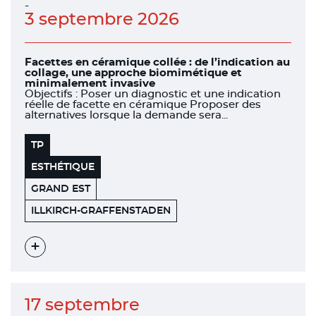
-
3 septembre 2026
Facettes en céramique collée : de l’indication au
collage, une approche biomimétique et
minimalement invasive
Objectifs : Poser un diagnostic et une indication
réelle de facette en céramique Proposer des
alternatives lorsque la demande sera...
TP
ESTHÉTIQUE
GRAND EST
HENRY
67400
ILLKIRCH-GRAFFENSTADEN
SCHEIN
Voir
l'évènement
17 septembre