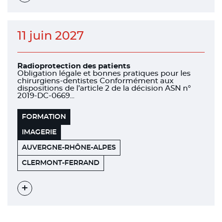
l'évènement
11 juin 2027
Radioprotection des patients
Obligation légale et bonnes pratiques pour les
chirurgiens-dentistes Conformément aux
dispositions de l’article 2 de la décision ASN n°
2019-DC-0669...
FORMATION
IMAGERIE
AUVERGNE-RHÔNE-ALPES
UFR
63100
CLERMONT-FERRAND
ODONTOLOGIE
Voir
l'évènement