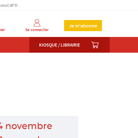
ionsCdP.fr
Je m'abonne
her
Se connecter
PANIER
KIOSQUE / LIBRAIRIE
4 novembre