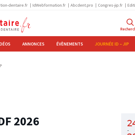
tion-dentaire.fr
IdWebformation.fr
Abcdent.pro
Congres-jip.fr
Edit
Recherc
IDÉOS
ANNONCES
ÉVÈNEMENTS
JOURNÉE ID – JIP
IP
ADF 2026
2
-