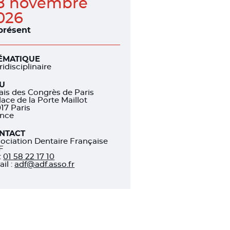
8 novembre
026
 présent
ÉMATIQUE
ridisciplinaire
EU
ais des Congrès de Paris
lace de la Porte Maillot
17 Paris
ance
NTACT
ociation Dentaire Française
F
:
01 58 22 17 10
il :
adf@adf.asso.fr