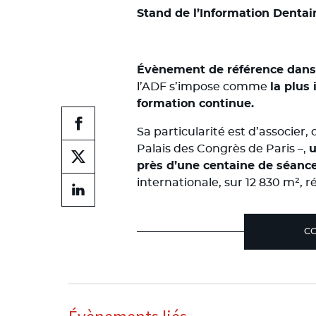
Stand de l’Information Dentair
Évènement de référence dans
l’ADF s’impose comme
la plus
formation continue.
Partager
Sa particularité est d’associe
sur
Palais des Congrès de Paris –,
u
facebook
Partager
près d’une centaine de séanc
sur
internationale, sur 12 830 m², r
facebook
Partager
sur
linkedin
CO