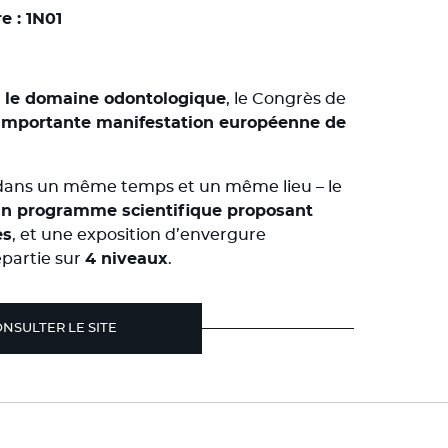
e : 1N01
 le domaine odontologique
, le Congrès de
 importante manifestation européenne de
r, dans un même temps et un même lieu – le
n programme scientifique proposant
es
, et une exposition d’envergure
épartie sur
4 niveaux
.
NSULTER LE SITE