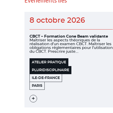
Évènements liés
8 octobre 2026
CBCT – Formation Cone Beam validante
Maîtriser les aspects théoriques de la
réalisation d’un examen CBCT. Maîtriser les
obligations réglementaires pour l’utilisation
du CBCT. Prescrire juste....
ATELIER PRATIQUE
PLURIDISCIPLINAIRE
ILE-DE-FRANCE
HÔTEL
75008
PARIS
SOFITEL
Voir
l'évènement