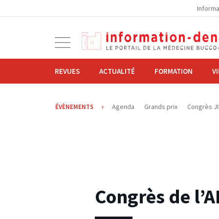
la
Informa
navigation
Ouvrir
la
navigation
REVUES
ACTUALITÉ
FORMATION
V
Agenda
Grands prix
Congrès J
ÉVÈNEMENTS
18.06.2026
Congrès de l’