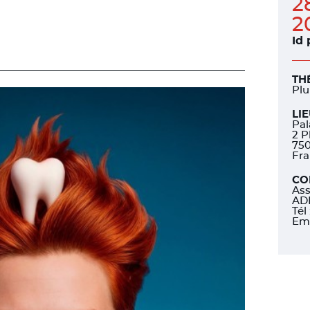
2
2
Id
TH
Plu
LI
Pal
2 P
750
Fr
CO
Ass
AD
Tél
Ema