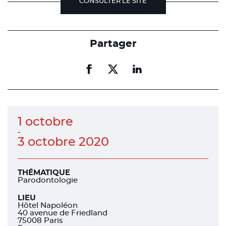
CONSULTER LE SITE
Partager
Partager
Partager
Partager
sur
sur
sur
facebook
facebook
linkedin
1 octobre
-
3 octobre 2020
THÉMATIQUE
Parodontologie
LIEU
Hôtel Napoléon
40 avenue de Friedland
75008 Paris