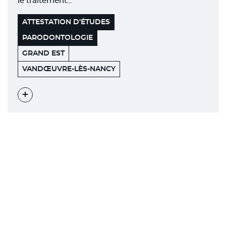
le traitement...
ATTESTATION D’ÉTUDES
PARODONTOLOGIE
GRAND EST
7
54500
VANDŒUVRE-LÈS-NANCY
AVENUE
DE
LA
FORÊT
Voir
DE
l'évènement
HAYE