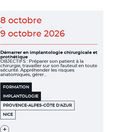
8 octobre
-
9 octobre 2026
Démarrer en implantologie chirurgicale et
prothétique
OBJECTIFS : Préparer son patient à la
chirurgie, travailler sur son fauteuil en toute
sécurité. Appréhender les risques
anatomiques, gérer...
FORMATION
IMPLANTOLOGIE
PROVENCE-ALPES-CÔTE D'AZUR
455
06200
NICE
PROMENADE
DES
ANGLAIS
Voir