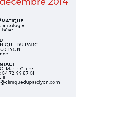
 décembre 2014
ÉMATIQUE
lantologie
othèse
EU
INIQUE DU PARC
009 LYON
ance
NTACT
O, Marie-Claire
:
04 72 44 87 01
il :
o@cliniqueduparclyon.com