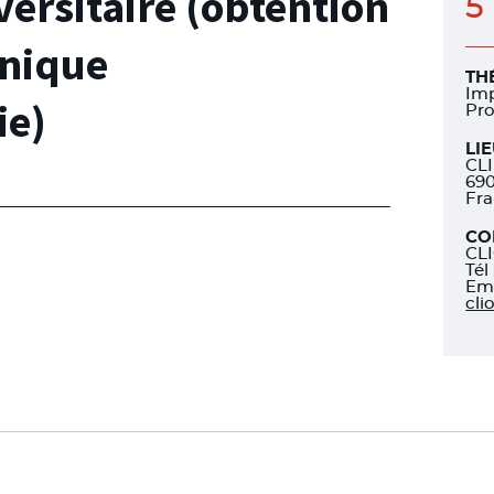
ersitaire (obtention
5
inique
TH
Imp
ie)
Pr
LI
CL
69
Fr
CO
CLI
Tél
Ema
cli