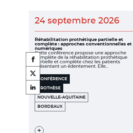
24 septembre 2026
Réhabilitation prothétique partielle et
complète : approches conventionnelles et
numériques
Cette conférence propose une approche
complète de la réhabilitation prothétique
Partager
partielle et complète chez les patients
sur
présentant un édentement. Elle...
facebook
Partager
CONFÉRENCE
sur
facebook
PROTHÈSE
Partager
sur
NOUVELLE-AQUITAINE
linkedin
HÔTEL
33000
BORDEAUX
BURDIGALA
Voir