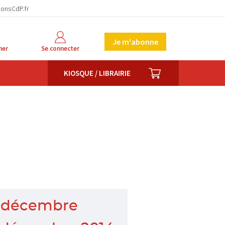
ionsCdP.fr
Je m'abonne
her
Se connecter
PANIER
KIOSQUE / LIBRAIRIE
 décembre