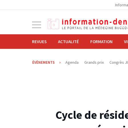
la
Informa
navigation
Ouvrir
la
navigation
REVUES
ACTUALITÉ
FORMATION
V
Agenda
Grands prix
Congrès J
ÉVÈNEMENTS
26.05.2014
Cycle de résid