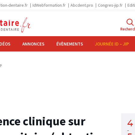
tion-dentaire.fr
IdWebformation.fr
Abcdent.pro
Congres-jip.fr
Edit
Recherc
IDÉOS
ANNONCES
ÉVÈNEMENTS
JOURNÉE ID – JIP
IP
ence clinique sur
4
-