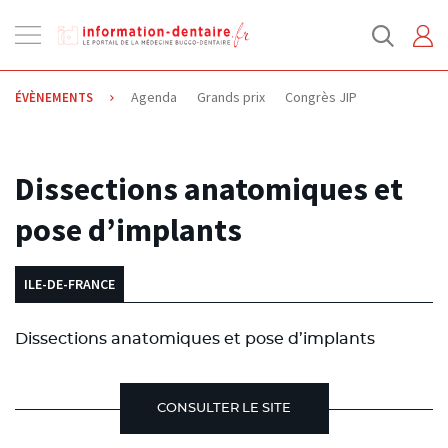
Ouvrir
la
navigation
Agenda
Grands prix
Congrès JIP
ÉVÈNEMENTS
03.10.2013
Dissections anatomiques et
pose d’implants
ILE-DE-FRANCE
Dissections anatomiques et pose d’implants
CONSULTER LE SITE