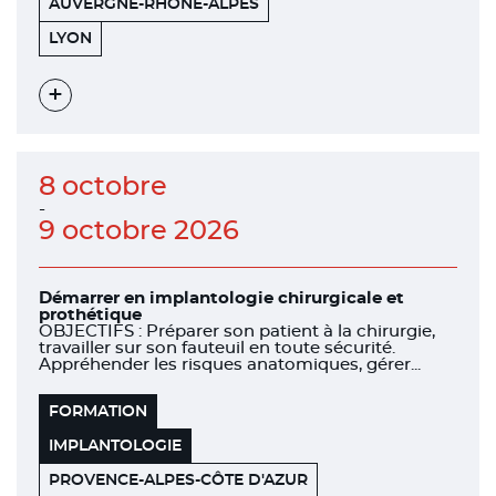
AUVERGNE-RHÔNE-ALPES
151
69006
LYON
BOULEVARD
DE
STALINGRAD
Voir
l'évènement
8 octobre
-
9 octobre 2026
Démarrer en implantologie chirurgicale et
prothétique
OBJECTIFS : Préparer son patient à la chirurgie,
travailler sur son fauteuil en toute sécurité.
Appréhender les risques anatomiques, gérer...
FORMATION
IMPLANTOLOGIE
PROVENCE-ALPES-CÔTE D'AZUR