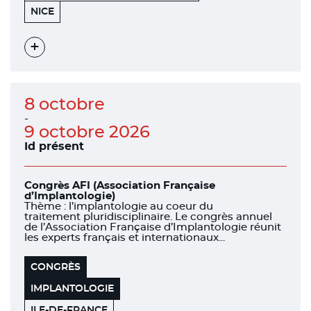
455
06200
NICE
PROMENADE
DES
ANGLAIS
Voir
l'évènement
8 octobre
-
9 octobre 2026
Id présent
Congrès AFI (Association Française
d’Implantologie)
Thème : l’implantologie au coeur du
traitement pluridisciplinaire. Le congrès annuel
de l’Association Française d’Implantologie réunit
les experts français et internationaux...
CONGRÈS
IMPLANTOLOGIE
ILE-DE-FRANCE