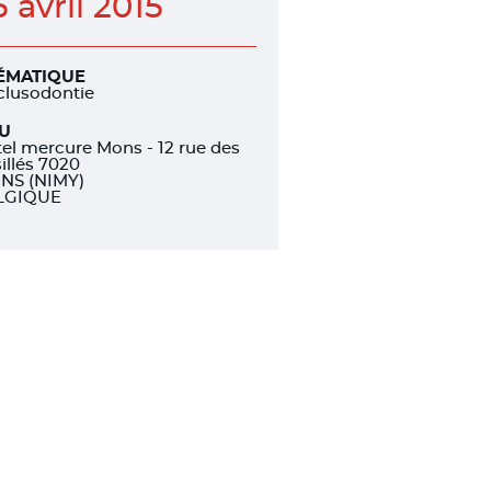
5 avril 2015
ÉMATIQUE
clusodontie
EU
el mercure Mons - 12 rue des
illés 7020
NS (NIMY)
LGIQUE