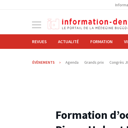
la
Informa
navigation
Ouvrir
la
navigation
REVUES
ACTUALITÉ
FORMATION
V
Agenda
Grands prix
Congrès J
ÉVÈNEMENTS
21.11.2014
Formation d’o