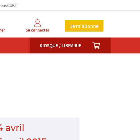
ionsCdP.fr
Je m'abonne
her
Se connecter
PANIER
KIOSQUE / LIBRAIRIE
4 avril