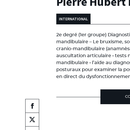
Pierre Hubert
INTERNATIONAL
2e degré (1er groupe) Diagnost
mandibulaire – Le bruxisme, s
cranio-mandibulaire (anamnèse •
auscultation articulaire • test
mandibulaire • l’aide au diagnost
posturaux pour examiner la post
en direct du dysfonctionnemen
CO
Partager
sur
facebook
Partager
sur