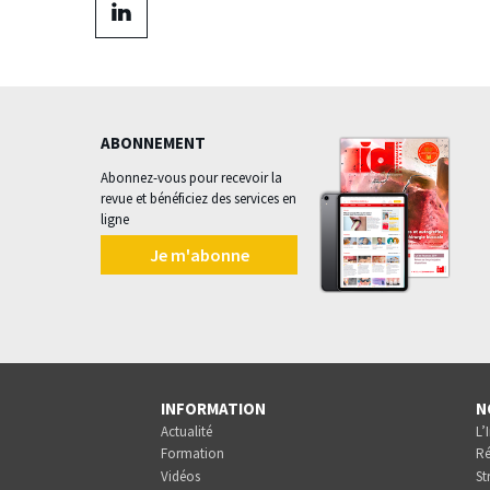
facebook
Partager
sur
linkedin
ABONNEMENT
Abonnez-vous pour recevoir la
revue et bénéficiez des services en
ligne
Je m'abonne
INFORMATION
N
Actualité
L’
Formation
Ré
Vidéos
St