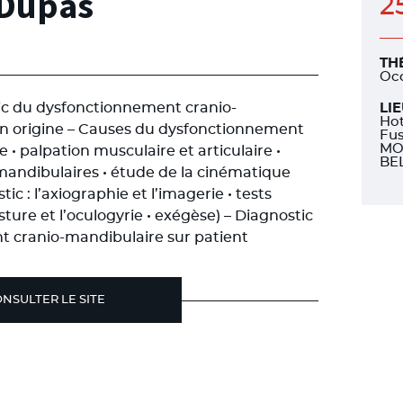
 Dupas
2
TH
Oc
ic du dysfonctionnement cranio-
LI
Hot
on origine – Causes du dysfonctionnement
Fus
MO
 palpation musculaire et articulaire •
BE
s mandibulaires • étude de la cinématique
ic : l’axiographie et l’imagerie • tests
ure et l’oculogyrie • exégèse) – Diagnostic
t cranio-mandibulaire sur patient
NSULTER LE SITE