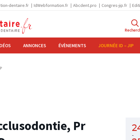
tion-dentaire.fr
IdWebformation.fr
Abcdent.pro
Congres-jip.fr
Edit
Recherc
IDÉOS
ANNONCES
ÉVÈNEMENTS
JOURNÉE ID – JIP
IP
cclusodontie, Pr
2
-