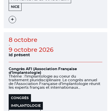
455
06200
NICE
PROMENADE
DES
ANGLAIS
Voir
l'évènement
8 octobre
-
9 octobre 2026
Id présent
Congrès AFI (Association Française
d’Implantologie)
Thème : l’implantologie au coeur du
traitement pluridisciplinaire. Le congrès annuel
de l’Association Française d’Implantologie réunit
les experts français et internationaux...
CONGRÈS
IMPLANTOLOGIE