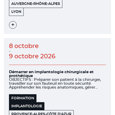
AUVERGNE-RHÔNE-ALPES
151
69006
LYON
BOULEVARD
DE
STALINGRAD
Voir
l'évènement
8 octobre
-
9 octobre 2026
Démarrer en implantologie chirurgicale et
prothétique
OBJECTIFS : Préparer son patient à la chirurgie,
travailler sur son fauteuil en toute sécurité.
Appréhender les risques anatomiques, gérer...
FORMATION
IMPLANTOLOGIE
PROVENCE-ALPES-CÔTE D'AZUR