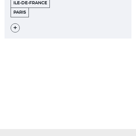
ILE-DE-FRANCE
ÉTOILE
75008
PARIS
BUSINESS
CENTER
Voir
l'évènement