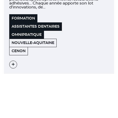
adhésives… Chaque année apporte son lot
d’innovations, de...
FORMATION
ASSISTANTES DENTAIRES
OMNIPRATIQUE
NOUVELLE-AQUITAINE
ROCHER
33152
CENON
DE
PALMER
Voir
l'évènement