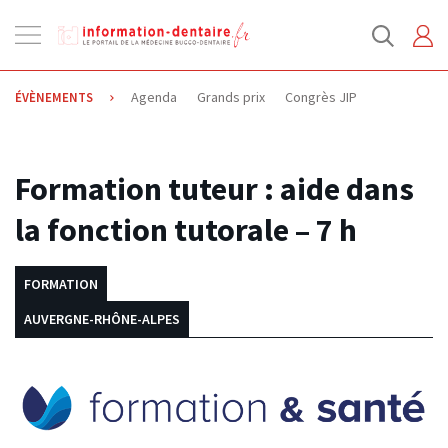
Ouvrir
la
navigation
Agenda
Grands prix
Congrès JIP
ÉVÈNEMENTS
15.06.2023
Formation tuteur : aide dans
la fonction tutorale – 7 h
FORMATION
AUVERGNE-RHÔNE-ALPES