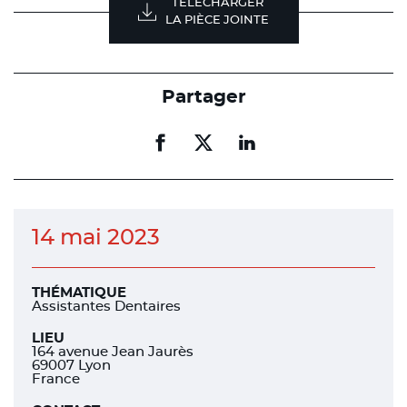
TÉLÉCHARGER
LA PIÈCE JOINTE
Partager
Partager
Partager
Partager
sur
sur
sur
facebook
facebook
linkedin
14 mai 2023
THÉMATIQUE
Assistantes Dentaires
LIEU
164 avenue Jean Jaurès
69007 Lyon
France