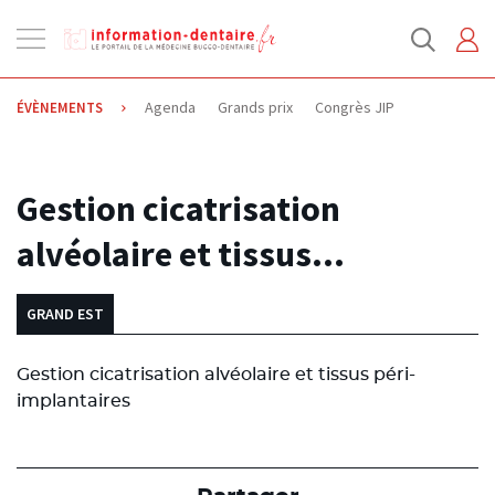
Ouvrir
la
navigation
Agenda
Grands prix
Congrès JIP
ÉVÈNEMENTS
03.10.2013
Gestion cicatrisation
alvéolaire et tissus…
GRAND EST
Gestion cicatrisation alvéolaire et tissus péri-
implantaires