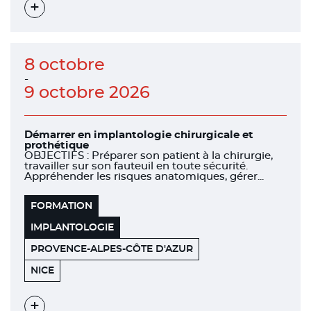
STALINGRAD
Voir
l'évènement
8 octobre
-
9 octobre 2026
Démarrer en implantologie chirurgicale et
prothétique
OBJECTIFS : Préparer son patient à la chirurgie,
travailler sur son fauteuil en toute sécurité.
Appréhender les risques anatomiques, gérer...
FORMATION
IMPLANTOLOGIE
PROVENCE-ALPES-CÔTE D'AZUR
455
06200
NICE
PROMENADE
DES
ANGLAIS
Voir