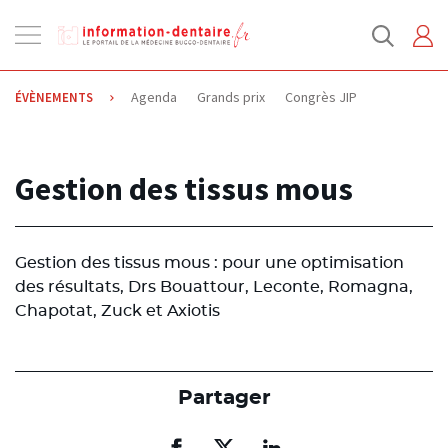
Ouvrir
la
navigation
Agenda
Grands prix
Congrès JIP
ÉVÈNEMENTS
19.05.2014
Gestion des tissus mous
Gestion des tissus mous : pour une optimisation
des résultats, Drs Bouattour, Leconte, Romagna,
Chapotat, Zuck et Axiotis
Partager