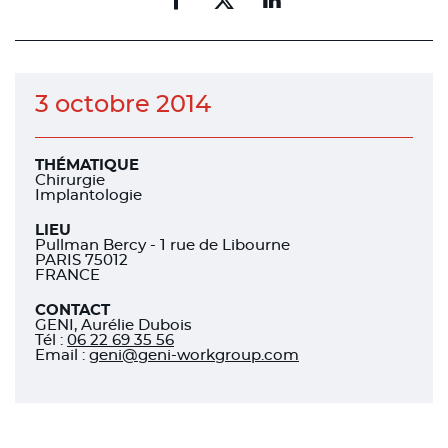
Partager
Partager
Partager
sur
sur
sur
facebook
facebook
linkedin
3 octobre 2014
THÉMATIQUE
Chirurgie
Implantologie
LIEU
Pullman Bercy - 1 rue de Libourne
PARIS 75012
FRANCE
CONTACT
GENI, Aurélie Dubois
Tél
:
06 22 69 35 56
Email :
geni@geni-workgroup.com