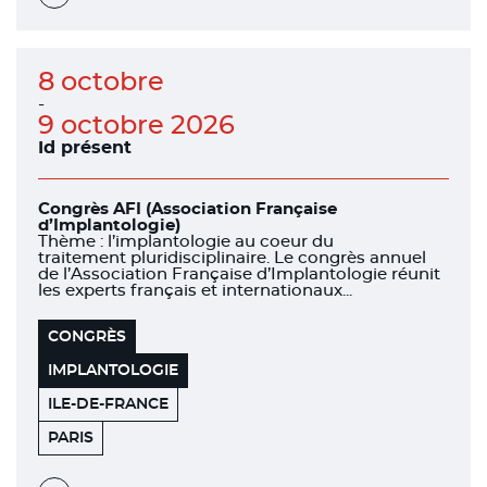
l'évènement
8 octobre
-
9 octobre 2026
Id présent
Congrès AFI (Association Française
d’Implantologie)
Thème : l’implantologie au coeur du
traitement pluridisciplinaire. Le congrès annuel
de l’Association Française d’Implantologie réunit
les experts français et internationaux...
CONGRÈS
IMPLANTOLOGIE
ILE-DE-FRANCE
ÉTOILE
75008
PARIS
BUSINESS
CENTER