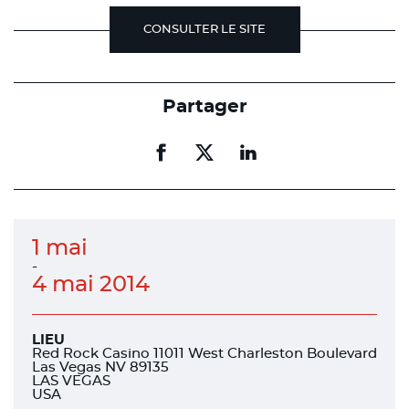
CONSULTER LE SITE
Partager
Partager
Partager
Partager
sur
sur
sur
facebook
facebook
linkedin
1 mai
-
4 mai 2014
LIEU
Red Rock Casino 11011 West Charleston Boulevard
Las Vegas NV 89135
LAS VEGAS
USA