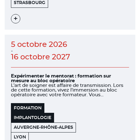
FACULTÉ
67000
STRASBOURG
DE
CHIRURGIE
DENTAIRE
Voir
l'évènement
5 octobre 2026
-
16 octobre 2027
Expérimenter le mentorat : formation sur
mesure au bloc opératoire
L’art de soigner est affaire de transmission. Lors
de cette formation, vivez l’immersion au bloc
opératoire avec votre formateur. Vous...
FORMATION
IMPLANTOLOGIE
AUVERGNE-RHÔNE-ALPES
151
69006
LYON