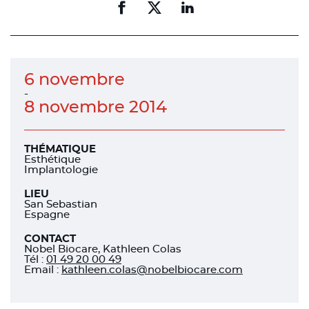
Partager
Partager
Partager
sur
sur
sur
facebook
facebook
linkedin
6 novembre
-
8 novembre 2014
THÉMATIQUE
Esthétique
Implantologie
LIEU
San Sebastian
Espagne
CONTACT
Nobel Biocare, Kathleen Colas
Tél
:
01 49 20 00 49
Email :
kathleen.colas@nobelbiocare.com