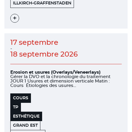
HENRY
67400
ILLKIRCH-GRAFFENSTADEN
SCHEIN
Voir
l'évènement
17 septembre
-
18 septembre 2026
Erosion et usures (Overlays/Veneerlays)
Gérer la DVO et la chronologie du traitement
JOUR 1 Usures et dimension verticale Matin :
Cours Étiologies des usures...
COURS
TP
ESTHÉTIQUE
GRAND EST